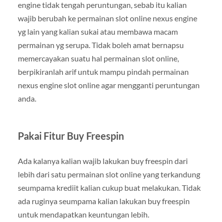
engine tidak tengah peruntungan, sebab itu kalian
wajib berubah ke permainan slot online nexus engine
yg lain yang kalian sukai atau membawa macam
permainan yg serupa. Tidak boleh amat bernapsu
memercayakan suatu hal permainan slot online,
berpikiranlah arif untuk mampu pindah permainan
nexus engine slot online agar mengganti peruntungan
anda.
Pakai Fitur Buy Freespin
Ada kalanya kalian wajib lakukan buy freespin dari
lebih dari satu permainan slot online yang terkandung
seumpama krediit kalian cukup buat melakukan. Tidak
ada ruginya seumpama kalian lakukan buy freespin
untuk mendapatkan keuntungan lebih.