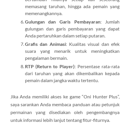
memasang taruhan, hingga ada pemain yang
memenangkannya.
Gulungan dan Garis Pembayaran
: Jumlah
gulungan dan garis pembayaran yang dapat
Anda pertaruhkan dalam setiap putaran.
Grafis dan Animasi
: Kualitas visual dan efek
suara yang menarik untuk meningkatkan
pengalaman bermain.
RTP (Return to Player)
: Persentase rata-rata
dari taruhan yang akan dikembalikan kepada
pemain dalam jangka waktu tertentu.
Jika Anda memiliki akses ke game “Oni Hunter Plus”,
saya sarankan Anda membaca panduan atau petunjuk
permainan yang disediakan oleh pengembangnya
untuk informasi lebih lanjut tentang fitur-fiturnya.