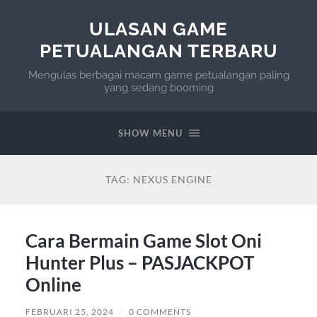
ULASAN GAME
PETUALANGAN TERBARU
Mengulas berbagai macam game petualangan paling
yang sedang booming
SHOW MENU
TAG:
NEXUS ENGINE
Cara Bermain Game Slot Oni
Hunter Plus – PASJACKPOT
Online
FEBRUARI 25, 2024
/
0 COMMENTS