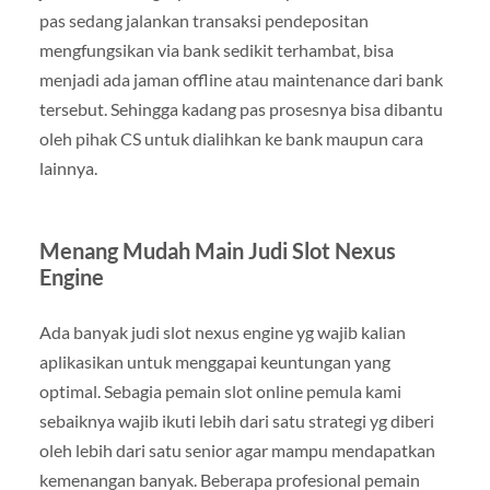
pas sedang jalankan transaksi pendepositan
mengfungsikan via bank sedikit terhambat, bisa
menjadi ada jaman offline atau maintenance dari bank
tersebut. Sehingga kadang pas prosesnya bisa dibantu
oleh pihak CS untuk dialihkan ke bank maupun cara
lainnya.
Menang Mudah Main Judi Slot Nexus
Engine
Ada banyak judi slot nexus engine yg wajib kalian
aplikasikan untuk menggapai keuntungan yang
optimal. Sebagia pemain slot online pemula kami
sebaiknya wajib ikuti lebih dari satu strategi yg diberi
oleh lebih dari satu senior agar mampu mendapatkan
kemenangan banyak. Beberapa profesional pemain