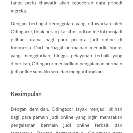
tanpa perlu khawatir akan kebocoran data pribadi
mereka.
Dengan berbagai keunggulan yang ditawarkan oleh
Odingacor, tidak heran jika situs judi online ini menjadi
pilihan utama bagi para pecinta judi online di
Indonesia. Dari berbagai permainan menarik, bonus
yang menggiurkan, hingga pelayanan terbaik yang
diberikan, Odingacor menjadikan pengalaman bermain
judi online semakin seru dan menguntungkan.
Kesimpulan
Dengan demikian, Odingacor layak menjadi pilihan
bagi para pemain judi online yang ingin merasakan
pengalaman bermain judi online terbaik dan
terpercaya. Dengan bergabung di Odingacor, para