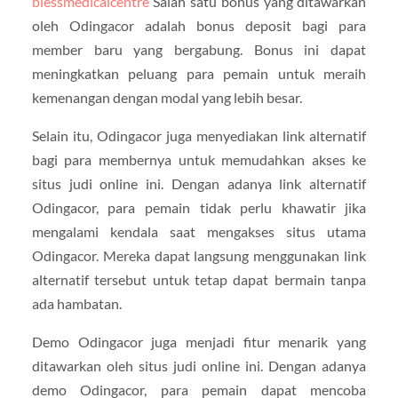
blessmedicalcentre
Salah satu bonus yang ditawarkan
oleh Odingacor adalah bonus deposit bagi para
member baru yang bergabung. Bonus ini dapat
meningkatkan peluang para pemain untuk meraih
kemenangan dengan modal yang lebih besar.
Selain itu, Odingacor juga menyediakan link alternatif
bagi para membernya untuk memudahkan akses ke
situs judi online ini. Dengan adanya link alternatif
Odingacor, para pemain tidak perlu khawatir jika
mengalami kendala saat mengakses situs utama
Odingacor. Mereka dapat langsung menggunakan link
alternatif tersebut untuk tetap dapat bermain tanpa
ada hambatan.
Demo Odingacor juga menjadi fitur menarik yang
ditawarkan oleh situs judi online ini. Dengan adanya
demo Odingacor, para pemain dapat mencoba