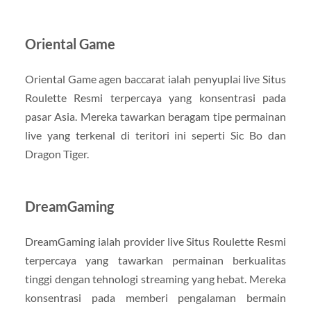
Oriental Game
Oriental Game agen baccarat ialah penyuplai live Situs
Roulette Resmi terpercaya yang konsentrasi pada
pasar Asia. Mereka tawarkan beragam tipe permainan
live yang terkenal di teritori ini seperti Sic Bo dan
Dragon Tiger.
DreamGaming
DreamGaming ialah provider live Situs Roulette Resmi
terpercaya yang tawarkan permainan berkualitas
tinggi dengan tehnologi streaming yang hebat. Mereka
konsentrasi pada memberi pengalaman bermain