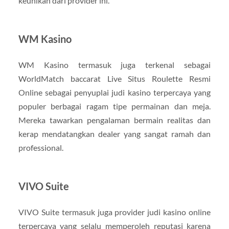
keunikan dari provider ini.
WM Kasino
WM Kasino termasuk juga terkenal sebagai
WorldMatch baccarat Live Situs Roulette Resmi
Online sebagai penyuplai judi kasino terpercaya yang
populer berbagai ragam tipe permainan dan meja.
Mereka tawarkan pengalaman bermain realitas dan
kerap mendatangkan dealer yang sangat ramah dan
professional.
VIVO Suite
VIVO Suite termasuk juga provider judi kasino online
terpercaya yang selalu memperoleh reputasi karena