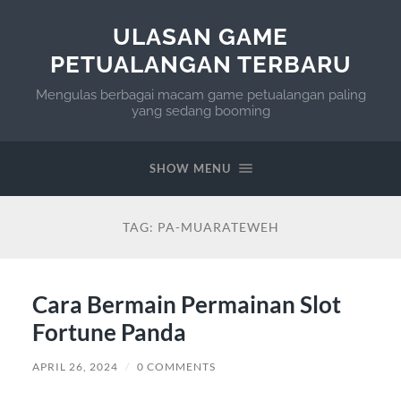
ULASAN GAME
PETUALANGAN TERBARU
Mengulas berbagai macam game petualangan paling
yang sedang booming
SHOW MENU
TAG:
PA-MUARATEWEH
Cara Bermain Permainan Slot
Fortune Panda
APRIL 26, 2024
/
0 COMMENTS