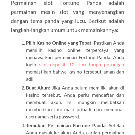
Permainan slot Fortune Panda adalah
permainan mesin slot yang menyenangkan
dengan tema panda yang lucu. Berikut adalah
langkah-langkah umum untuk memainkannya:
Pilih Kasino Online yang Tepat
: Pastikan Anda
memilih kasino online terpercaya yang
menawarkan permainan Fortune Panda. Anda
ingin
slot deposit 10 ribu tanpa potongan
memastikan bahwa kasino tersebut aman dan
adil.
Buat Akun
: Jika Anda belum memiliki akun di
kasino tersebut, Anda perlu mendaftar dan
membuat akun. Ini mungkin melibatkan
memberikan informasi pribadi dan membuat
username serta password.
Temukan Permainan Fortune Panda
: Setelah
Anda masuk ke akun Anda, carilah permainan