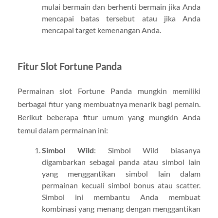
mulai bermain dan berhenti bermain jika Anda
mencapai batas tersebut atau jika Anda
mencapai target kemenangan Anda.
Fitur Slot Fortune Panda
Permainan slot Fortune Panda mungkin memiliki
berbagai fitur yang membuatnya menarik bagi pemain.
Berikut beberapa fitur umum yang mungkin Anda
temui dalam permainan ini:
Simbol Wild
: Simbol Wild biasanya
digambarkan sebagai panda atau simbol lain
yang menggantikan simbol lain dalam
permainan kecuali simbol bonus atau scatter.
Simbol ini membantu Anda membuat
kombinasi yang menang dengan menggantikan