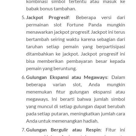
kombinasi simbol tertentu atau masuk ke
babak bonus tambahan.
Jackpot Progresif
: Beberapa versi dari
permainan slot Fortune Panda mungkin
menawarkan jackpot progresif. Jackpot ini terus
bertambah seiring waktu karena sebagian dari
taruhan setiap pemain yang berpartisipasi
ditambahkan ke jackpot. Jackpot progresif ini
bisa memberikan pembayaran besar kepada
pemain yang beruntung.
Gulungan Ekspansi atau Megaways
: Dalam
beberapa varian slot, Anda mungkin
menemukan fitur gulungan ekspansi atau
megaways. Ini berarti bahwa jumlah simbol
yang muncul di setiap gulungan dapat berubah
pada setiap putaran, meningkatkan jumlah cara
Anda untuk memenangkan hadiah.
Gulungan Bergulir atau Respin
: Fitur ini