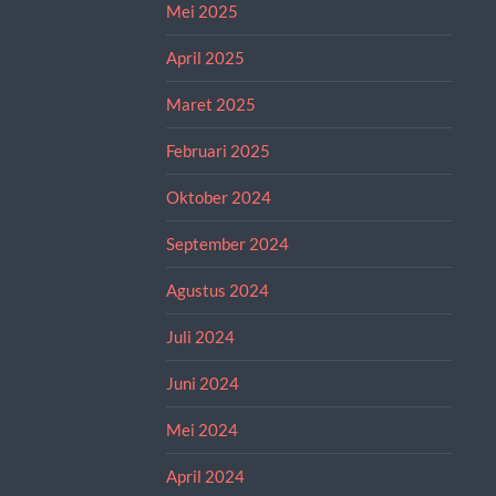
Mei 2025
April 2025
Maret 2025
Februari 2025
Oktober 2024
September 2024
Agustus 2024
Juli 2024
Juni 2024
Mei 2024
April 2024