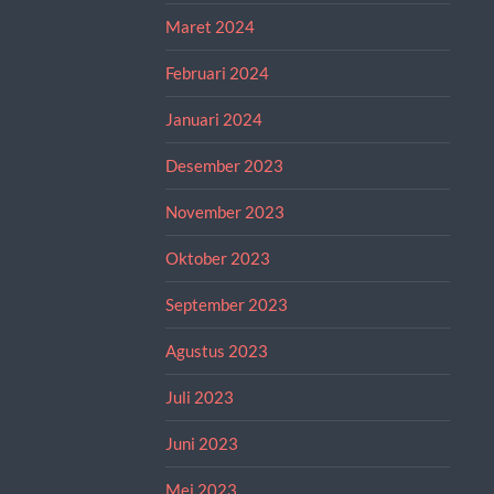
Maret 2024
Februari 2024
Januari 2024
Desember 2023
November 2023
Oktober 2023
September 2023
Agustus 2023
Juli 2023
Juni 2023
Mei 2023