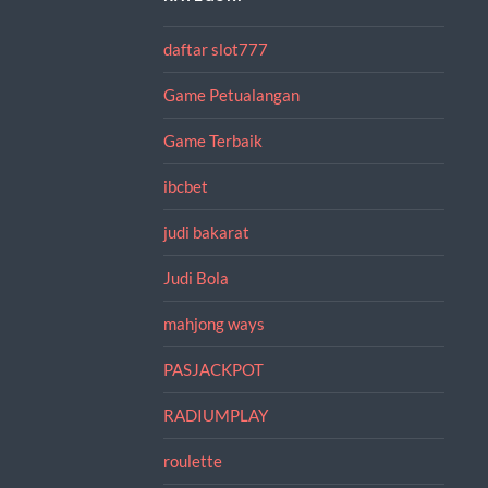
daftar slot777
Game Petualangan
Game Terbaik
ibcbet
judi bakarat
Judi Bola
mahjong ways
PASJACKPOT
RADIUMPLAY
roulette