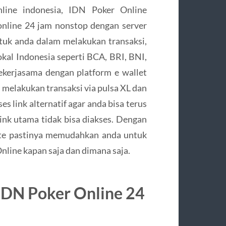
line indonesia, IDN Poker Online
nline 24 jam nonstop dengan server
uk anda dalam melakukan transaksi,
al Indonesia seperti BCA, BRI, BNI,
ekerjasama dengan platform e wallet
melakukan transaksi via pulsa XL dan
s link alternatif agar anda bisa terus
ink utama tidak bisa diakses. Dengan
pdate pastinya memudahkan anda untuk
line kapan saja dan dimana saja.
IDN Poker Online 24