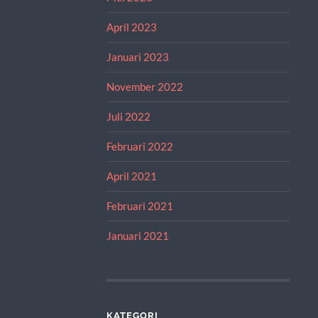
April 2023
Januari 2023
November 2022
Juli 2022
Februari 2022
April 2021
Februari 2021
Januari 2021
KATEGORI