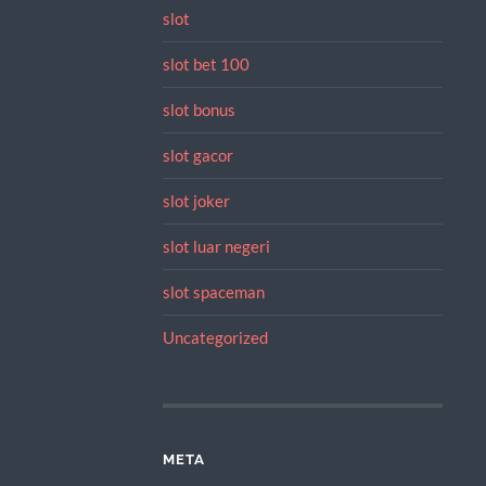
slot
slot bet 100
slot bonus
slot gacor
slot joker
slot luar negeri
slot spaceman
Uncategorized
META