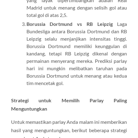
yang layak dipertimbangkan adalah Real
Madrid untuk menang dengan selisih gol atau
total gol di atas 2,5.
Borussia Dortmund vs RB Leipzig
Laga
Bundesliga antara Borussia Dortmund dan RB
Leipzig selalu menjanjikan intensitas tinggi.
Borussia Dortmund memiliki keunggulan di
kandang, tetapi RB Leipzig dikenal dengan
permainan menyerang mereka. Prediksi parlay
hari ini mungkin melibatkan taruhan pada
Borussia Dortmund untuk menang atau kedua
tim mencetak gol.
Strategi untuk Memilih Parlay Paling
Menguntungkan
Untuk memastikan parlay Anda malam ini memberikan
hasil yang menguntungkan, berikut beberapa strategi