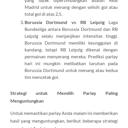
yang layak dipertimbangkan adalah Real
Madrid untuk menang dengan selisih gol atau
total gol di atas 2,5.
Borussia Dortmund vs RB Leipzig
Laga
Bundesliga antara Borussia Dortmund dan RB
Leipzig selalu menjanjikan intensitas tinggi.
Borussia Dortmund memiliki keunggulan di
kandang, tetapi RB Leipzig dikenal dengan
permainan menyerang mereka. Prediksi parlay
hari ini mungkin melibatkan taruhan pada
Borussia Dortmund untuk menang atau kedua
tim mencetak gol.
Strategi untuk Memilih Parlay Paling
Menguntungkan
Untuk memastikan parlay Anda malam ini memberikan
hasil yang menguntungkan, berikut beberapa strategi