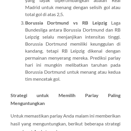
yang layak dipertimbangkan adalah Real
Madrid untuk menang dengan selisih gol atau
total gol di atas 2,5.
Borussia Dortmund vs RB Leipzig
Laga
Bundesliga antara Borussia Dortmund dan RB
Leipzig selalu menjanjikan intensitas tinggi.
Borussia Dortmund memiliki keunggulan di
kandang, tetapi RB Leipzig dikenal dengan
permainan menyerang mereka. Prediksi parlay
hari ini mungkin melibatkan taruhan pada
Borussia Dortmund untuk menang atau kedua
tim mencetak gol.
Strategi untuk Memilih Parlay Paling
Menguntungkan
Untuk memastikan parlay Anda malam ini memberikan
hasil yang menguntungkan, berikut beberapa strategi