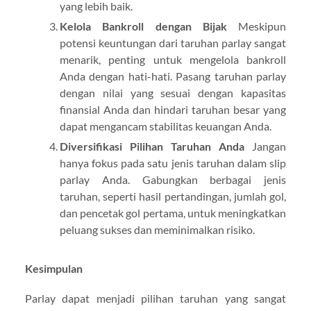
yang lebih baik.
Kelola Bankroll dengan Bijak
Meskipun
potensi keuntungan dari taruhan parlay sangat
menarik, penting untuk mengelola bankroll
Anda dengan hati-hati. Pasang taruhan parlay
dengan nilai yang sesuai dengan kapasitas
finansial Anda dan hindari taruhan besar yang
dapat mengancam stabilitas keuangan Anda.
Diversifikasi Pilihan Taruhan Anda
Jangan
hanya fokus pada satu jenis taruhan dalam slip
parlay Anda. Gabungkan berbagai jenis
taruhan, seperti hasil pertandingan, jumlah gol,
dan pencetak gol pertama, untuk meningkatkan
peluang sukses dan meminimalkan risiko.
Kesimpulan
Parlay dapat menjadi pilihan taruhan yang sangat