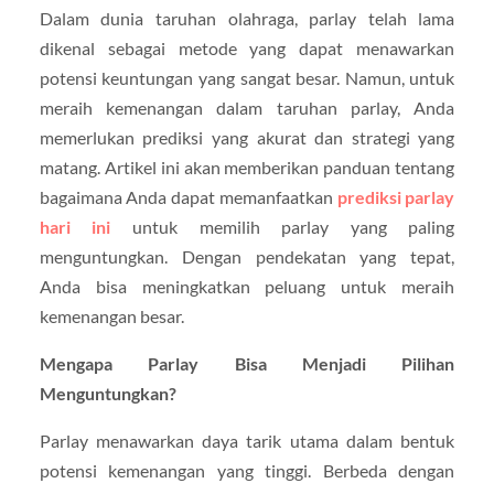
Dalam dunia taruhan olahraga, parlay telah lama
dikenal sebagai metode yang dapat menawarkan
potensi keuntungan yang sangat besar. Namun, untuk
meraih kemenangan dalam taruhan parlay, Anda
memerlukan prediksi yang akurat dan strategi yang
matang. Artikel ini akan memberikan panduan tentang
bagaimana Anda dapat memanfaatkan
prediksi parlay
hari ini
untuk memilih parlay yang paling
menguntungkan. Dengan pendekatan yang tepat,
Anda bisa meningkatkan peluang untuk meraih
kemenangan besar.
Mengapa Parlay Bisa Menjadi Pilihan
Menguntungkan?
Parlay menawarkan daya tarik utama dalam bentuk
potensi kemenangan yang tinggi. Berbeda dengan