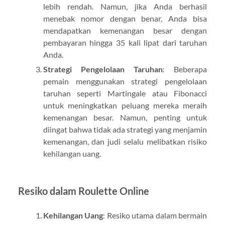
lebih rendah. Namun, jika Anda berhasil
menebak nomor dengan benar, Anda bisa
mendapatkan kemenangan besar dengan
pembayaran hingga 35 kali lipat dari taruhan
Anda.
Strategi Pengelolaan Taruhan
: Beberapa
pemain menggunakan strategi pengelolaan
taruhan seperti Martingale atau Fibonacci
untuk meningkatkan peluang mereka meraih
kemenangan besar. Namun, penting untuk
diingat bahwa tidak ada strategi yang menjamin
kemenangan, dan judi selalu melibatkan risiko
kehilangan uang.
Resiko dalam Roulette Online
Kehilangan Uang
: Resiko utama dalam bermain