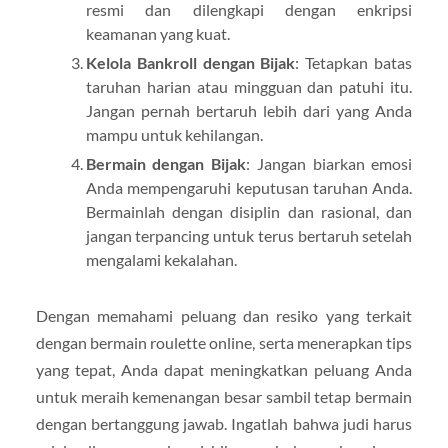
resmi dan dilengkapi dengan enkripsi
keamanan yang kuat.
Kelola Bankroll dengan Bijak
: Tetapkan batas
taruhan harian atau mingguan dan patuhi itu.
Jangan pernah bertaruh lebih dari yang Anda
mampu untuk kehilangan.
Bermain dengan Bijak
: Jangan biarkan emosi
Anda mempengaruhi keputusan taruhan Anda.
Bermainlah dengan disiplin dan rasional, dan
jangan terpancing untuk terus bertaruh setelah
mengalami kekalahan.
Dengan memahami peluang dan resiko yang terkait
dengan bermain roulette online, serta menerapkan tips
yang tepat, Anda dapat meningkatkan peluang Anda
untuk meraih kemenangan besar sambil tetap bermain
dengan bertanggung jawab. Ingatlah bahwa judi harus