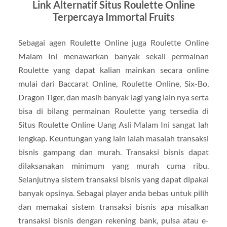
Link Alternatif Situs Roulette Online
Terpercaya Immortal Fruits
Sebagai agen Roulette Online juga Roulette Online
Malam Ini menawarkan banyak sekali permainan
Roulette yang dapat kalian mainkan secara online
mulai dari Baccarat Online, Roulette Online, Six-Bo,
Dragon Tiger, dan masih banyak lagi yang lain nya serta
bisa di bilang permainan Roulette yang tersedia di
Situs Roulette Online Uang Asli Malam Ini sangat lah
lengkap. Keuntungan yang lain ialah masalah transaksi
bisnis gampang dan murah. Transaksi bisnis dapat
dilaksanakan minimum yang murah cuma ribu.
Selanjutnya sistem transaksi bisnis yang dapat dipakai
banyak opsinya. Sebagai player anda bebas untuk pilih
dan memakai sistem transaksi bisnis apa misalkan
transaksi bisnis dengan rekening bank, pulsa atau e-