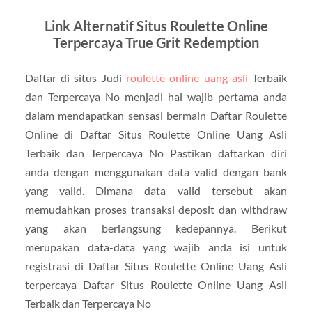
Link Alternatif Situs Roulette Online
Terpercaya True Grit Redemption
Daftar di situs Judi
roulette online uang asli
Terbaik
dan Terpercaya No menjadi hal wajib pertama anda
dalam mendapatkan sensasi bermain Daftar Roulette
Online di Daftar Situs Roulette Online Uang Asli
Terbaik dan Terpercaya No Pastikan daftarkan diri
anda dengan menggunakan data valid dengan bank
yang valid. Dimana data valid tersebut akan
memudahkan proses transaksi deposit dan withdraw
yang akan berlangsung kedepannya. Berikut
merupakan data-data yang wajib anda isi untuk
registrasi di Daftar Situs Roulette Online Uang Asli
terpercaya Daftar Situs Roulette Online Uang Asli
Terbaik dan Terpercaya No