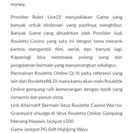
money.
Provider Rolet Live22 menyediakan Game yang
banyak untuk dinikmati yang pastinya menghibur.
Banyak Game yang dihadirkan oleh Provider Judi
Roulette Casino yang satu ini dengan tema menarik
karena mengambil film, serial, dan banyak lagi.
Kapanlagi bisa membawa pulang uang dan
pengalaman bermain yang menyenangkan sekaligus.
Permainan Roulette Online Qi Xi yaitu referensi yang
lain dari Roulette88. Di mana kamu akan main Roulette
Online gampang raih kemenangan dengan topik yang
romantis dan penuh cinta.
Link Alternatif Bermain Situs Roulette Casino Warrior
Graveyard xNudge di Situs Roulette Online Gampang
Menang Maxwin Jackpot x500
Game Jackpot PG Soft Mahjong Ways