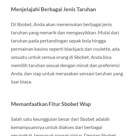
Menjelajahi Berbagai Jenis Taruhan
Di Sbobet, Anda akan menemukan berbagai jenis
taruhan yang menarik dan mengasyikkan. Mulai dari
taruhan pada pertandingan sepak bola hingga
permainan kasino seperti blackjack dan roulette, ada
sesuatu untuk semua orang di Sbobet. Anda bisa
memilih taruhan sesuai dengan minat dan preferensi
Anda, dan siap untuk merasakan sensasi taruhan yang
luar biasa.
Memanfaatkan Fitur Sbobet Wap
Salah satu keunggulan besar dari Sbobet adalah
kemampuannya untuk diakses dari berbagai
perangkat, termasuk ponsel pintar. Dengan Sbobet