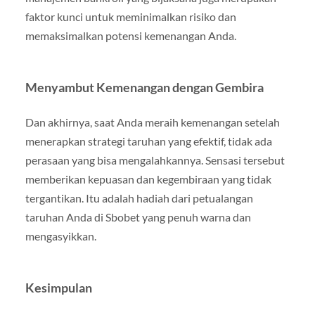
faktor kunci untuk meminimalkan risiko dan
memaksimalkan potensi kemenangan Anda.
Menyambut Kemenangan dengan Gembira
Dan akhirnya, saat Anda meraih kemenangan setelah
menerapkan strategi taruhan yang efektif, tidak ada
perasaan yang bisa mengalahkannya. Sensasi tersebut
memberikan kepuasan dan kegembiraan yang tidak
tergantikan. Itu adalah hadiah dari petualangan
taruhan Anda di Sbobet yang penuh warna dan
mengasyikkan.
Kesimpulan