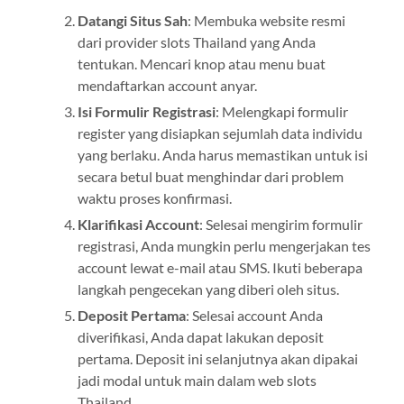
Datangi Situs Sah
: Membuka website resmi
dari provider slots Thailand yang Anda
tentukan. Mencari knop atau menu buat
mendaftarkan account anyar.
Isi Formulir Registrasi
: Melengkapi formulir
register yang disiapkan sejumlah data individu
yang berlaku. Anda harus memastikan untuk isi
secara betul buat menghindar dari problem
waktu proses konfirmasi.
Klarifikasi Account
: Selesai mengirim formulir
registrasi, Anda mungkin perlu mengerjakan tes
account lewat e-mail atau SMS. Ikuti beberapa
langkah pengecekan yang diberi oleh situs.
Deposit Pertama
: Selesai account Anda
diverifikasi, Anda dapat lakukan deposit
pertama. Deposit ini selanjutnya akan dipakai
jadi modal untuk main dalam web slots
Thailand.