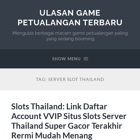
ULASAN GAME
PETUALANGAN TERBARU
Mengulas berbagai macam game petualangan paling
yang sedang booming
SHOW MENU
TAG:
SERVER SLOT THAILAND
Slots Thailand: Link Daftar
Account VVIP Situs Slots Server
Thailand Super Gacor Terakhir
Rermi Mudah Menang