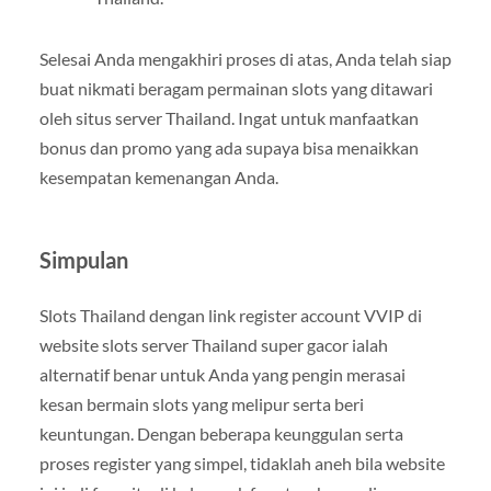
Selesai Anda mengakhiri proses di atas, Anda telah siap
buat nikmati beragam permainan slots yang ditawari
oleh situs server Thailand. Ingat untuk manfaatkan
bonus dan promo yang ada supaya bisa menaikkan
kesempatan kemenangan Anda.
Simpulan
Slots Thailand dengan link register account VVIP di
website slots server Thailand super gacor ialah
alternatif benar untuk Anda yang pengin merasai
kesan bermain slots yang melipur serta beri
keuntungan. Dengan beberapa keunggulan serta
proses register yang simpel, tidaklah aneh bila website