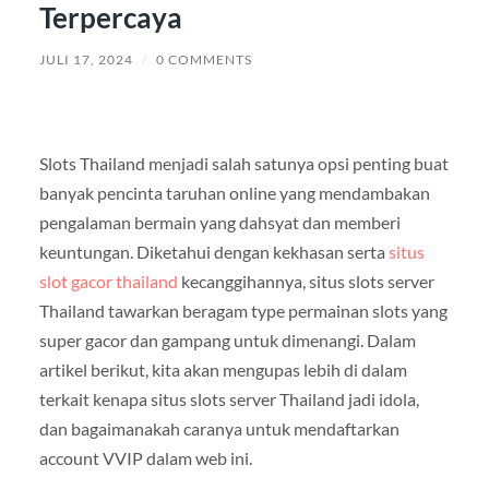
Terpercaya
JULI 17, 2024
/
0 COMMENTS
Slots Thailand menjadi salah satunya opsi penting buat
banyak pencinta taruhan online yang mendambakan
pengalaman bermain yang dahsyat dan memberi
keuntungan. Diketahui dengan kekhasan serta
situs
slot gacor thailand
kecanggihannya, situs slots server
Thailand tawarkan beragam type permainan slots yang
super gacor dan gampang untuk dimenangi. Dalam
artikel berikut, kita akan mengupas lebih di dalam
terkait kenapa situs slots server Thailand jadi idola,
dan bagaimanakah caranya untuk mendaftarkan
account VVIP dalam web ini.