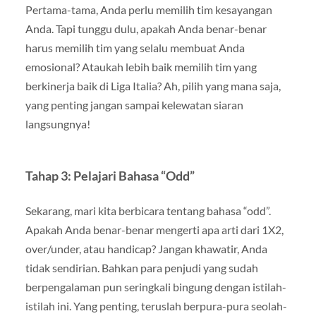
Pertama-tama, Anda perlu memilih tim kesayangan
Anda. Tapi tunggu dulu, apakah Anda benar-benar
harus memilih tim yang selalu membuat Anda
emosional? Ataukah lebih baik memilih tim yang
berkinerja baik di Liga Italia? Ah, pilih yang mana saja,
yang penting jangan sampai kelewatan siaran
langsungnya!
Tahap 3: Pelajari Bahasa “Odd”
Sekarang, mari kita berbicara tentang bahasa “odd”.
Apakah Anda benar-benar mengerti apa arti dari 1X2,
over/under, atau handicap? Jangan khawatir, Anda
tidak sendirian. Bahkan para penjudi yang sudah
berpengalaman pun seringkali bingung dengan istilah-
istilah ini. Yang penting, teruslah berpura-pura seolah-