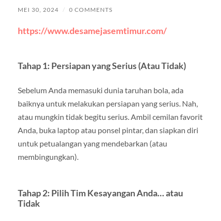
MEI 30, 2024
/
0 COMMENTS
https://www.desamejasemtimur.com/
Tahap 1: Persiapan yang Serius (Atau Tidak)
Sebelum Anda memasuki dunia taruhan bola, ada
baiknya untuk melakukan persiapan yang serius. Nah,
atau mungkin tidak begitu serius. Ambil cemilan favorit
Anda, buka laptop atau ponsel pintar, dan siapkan diri
untuk petualangan yang mendebarkan (atau
membingungkan).
Tahap 2: Pilih Tim Kesayangan Anda… atau
Tidak