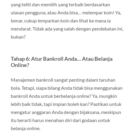
yang teliti dan memilih yang terbaik berdasarkan
ulasan pengguna, atau Anda bisa… melempar koin! Ya,
benar, cukup lemparkan koin dan lihat ke mana ia
mendarat. Tidak ada yang salah dengan pendekatan ini,
bukan?
Tahap 6: Atur Bankroll Anda… Atau Belanja
Online?
Manajemen bankroll sangat penting dalam taruhan
bola. Tetapi, siapa bilang Anda tidak bisa menggunakan
bankroll Anda untuk berbelanja online? Ya, mungkin
lebih baik tidak, tapi impian boleh kan? Pastikan untuk
mengatur anggaran Anda dengan bijaksana, meskipun
itu berarti harus menahan diri dari godaan untuk
belanja online.