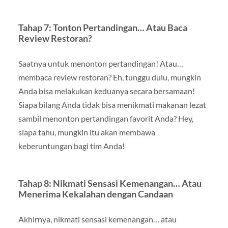
Tahap 7: Tonton Pertandingan… Atau Baca
Review Restoran?
Saatnya untuk menonton pertandingan! Atau…
membaca review restoran? Eh, tunggu dulu, mungkin
Anda bisa melakukan keduanya secara bersamaan!
Siapa bilang Anda tidak bisa menikmati makanan lezat
sambil menonton pertandingan favorit Anda? Hey,
siapa tahu, mungkin itu akan membawa
keberuntungan bagi tim Anda!
Tahap 8: Nikmati Sensasi Kemenangan… Atau
Menerima Kekalahan dengan Candaan
Akhirnya, nikmati sensasi kemenangan… atau