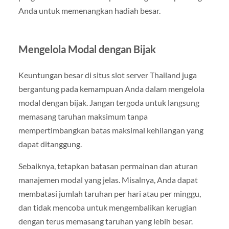
Anda untuk memenangkan hadiah besar.
Mengelola Modal dengan Bijak
Keuntungan besar di situs slot server Thailand juga
bergantung pada kemampuan Anda dalam mengelola
modal dengan bijak. Jangan tergoda untuk langsung
memasang taruhan maksimum tanpa
mempertimbangkan batas maksimal kehilangan yang
dapat ditanggung.
Sebaiknya, tetapkan batasan permainan dan aturan
manajemen modal yang jelas. Misalnya, Anda dapat
membatasi jumlah taruhan per hari atau per minggu,
dan tidak mencoba untuk mengembalikan kerugian
dengan terus memasang taruhan yang lebih besar.