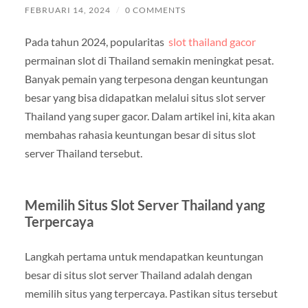
FEBRUARI 14, 2024
/
0 COMMENTS
Pada tahun 2024, popularitas
slot thailand gacor
permainan slot di Thailand semakin meningkat pesat.
Banyak pemain yang terpesona dengan keuntungan
besar yang bisa didapatkan melalui situs slot server
Thailand yang super gacor. Dalam artikel ini, kita akan
membahas rahasia keuntungan besar di situs slot
server Thailand tersebut.
Memilih Situs Slot Server Thailand yang
Terpercaya
Langkah pertama untuk mendapatkan keuntungan
besar di situs slot server Thailand adalah dengan
memilih situs yang terpercaya. Pastikan situs tersebut