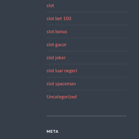
slot
slot bet 100
slot bonus
slot gacor
slot joker
slot luar negeri
slot spaceman
Uncategorized
META