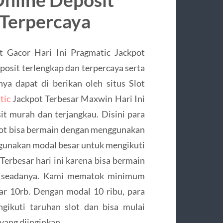
 Terpercaya
ot Gacor Hari Ini Pragmatic Jackpot
osit terlengkap dan terpercaya serta
a dapat di berikan oleh situs Slot
tic
Jackpot Terbesar Maxwin Hari Ini
 murah dan terjangkau. Disini para
slot bisa bermain dengan menggunakan
gunakan modal besar untuk mengikuti
Terbesar hari ini karena bisa bermain
l seadanya. Kami mematok minimum
ar 10rb. Dengan modal 10 ribu, para
gikuti taruhan slot dan bisa mulai
yang diinginkan.