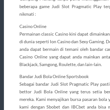
beberapa game Judi Slot Pragmatic Play ter
nikmati :
Casino Online
Permainan classic Casino kini dapat dimainkan
di dunia seperti Ion Casino dan Sexy Gaming. D
anda dapat bermain di temani oleh bandar can
Casino Online yang dapat anda mainkan antar
Blackjack, Samgong, Roulette, dan lain-lain.
Bandar Judi Bola Online Sportsbook
Sebagai bandar Judi Slot Pragmatic Play past
bettor Judi Bola Online yang terus setia b
mereka. Kami menyajikan bursa pasaran bola 
kami dengan Sbobet dan IBCbet anda bisa 