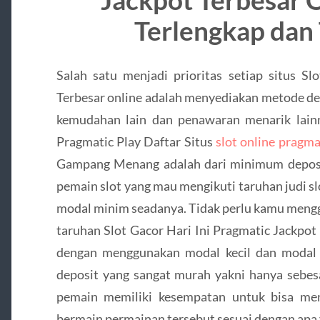
Terlengkap dan
Salah satu menjadi prioritas setiap situs Sl
Terbesar online adalah menyediakan metode dep
kemudahan lain dan penawaran menarik lainny
Pragmatic Play Daftar Situs
slot online pragma
Gampang Menang adalah dari minimum deposit
pemain slot yang mau mengikuti taruhan judi 
modal minim seadanya. Tidak perlu kamu meng
taruhan Slot Gacor Hari Ini Pragmatic Jackpot 
dengan menggunakan modal kecil dan moda
deposit yang sangat murah yakni hanya sebes
pemain memiliki kesempatan untuk bisa men
bermain permainan tersebut sesuai dengan apa 