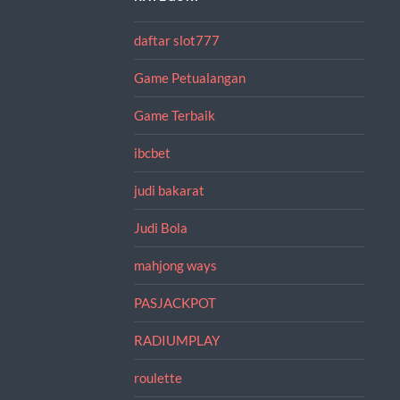
daftar slot777
Game Petualangan
Game Terbaik
ibcbet
judi bakarat
Judi Bola
mahjong ways
PASJACKPOT
RADIUMPLAY
roulette