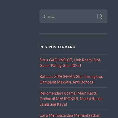
CARI
UNTUK:
POS-POS TERBARU
Situs GADUNSLOT, Link Resmi Slot
Gacor Paling Gila 2025!
Rahasia SPACEMAN Slot Terungkap:
Gampang Maxwin, Anti Boncos!
Rekomendasi Utama: Main Kartu
Online di MAUPOKER, Modal Receh
Langsung Kaya!
Cara Membaca dan Memanfaatkan