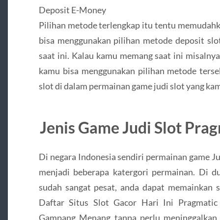
Deposit E-Money
Pilihan metode terlengkap itu tentu memudahk
bisa menggunakan pilihan metode deposit slot
saat ini. Kalau kamu memang saat ini misalny
kamu bisa menggunakan pilihan metode terse
slot di dalam permainan game judi slot yang kam
Jenis Game Judi Slot Prag
Di negara Indonesia sendiri permainan game Ju
menjadi beberapa katergori permainan. Di d
sudah sangat pesat, anda dapat memainkan se
Daftar Situs Slot Gacor Hari Ini Pragmati
Gampang Menang tanpa perlu meninggalkan po