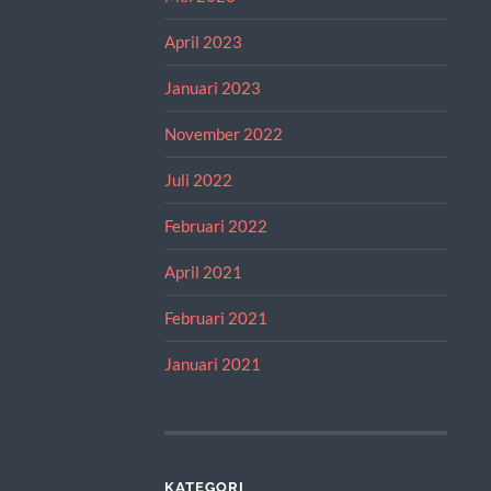
April 2023
Januari 2023
November 2022
Juli 2022
Februari 2022
April 2021
Februari 2021
Januari 2021
KATEGORI