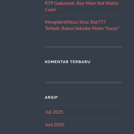
RTP Gadunslot: Biar Main Slot Makin
Cuan!
Mengidentifikasi Situs Slot777
Terbaik: Bukan Sekadar Klaim “Gacor”
KOMENTAR TERBARU
ARSIP
Juli 2025
Juni 2025