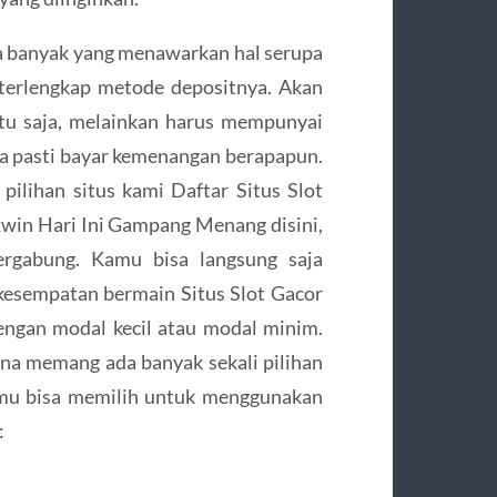
ana banyak yang menawarkan hal serupa
 terlengkap metode depositnya. Akan
itu saja, melainkan harus mempunyai
aya pasti bayar kemenangan berapapun.
ilihan situs kami Daftar Situs Slot
xwin Hari Ini Gampang Menang disini,
rgabung. Kamu bisa langsung saja
esempatan bermain Situs Slot Gacor
dengan modal kecil atau modal minim.
ena memang ada banyak sekali pilihan
amu bisa memilih untuk menggunakan
: