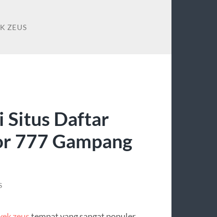
EK ZEUS
 Situs Daftar
cor 777 Gampang
S
kek zeus
tempat yang sangat populer