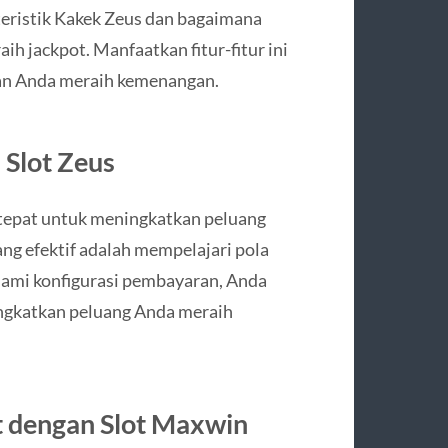
eristik Kakek Zeus dan bagaimana
 jackpot. Manfaatkan fitur-fitur ini
an Anda meraih kemenangan.
 Slot Zeus
tepat untuk meningkatkan peluang
ng efektif adalah mempelajari pola
ami konfigurasi pembayaran, Anda
ngkatkan peluang Anda meraih
t dengan Slot Maxwin