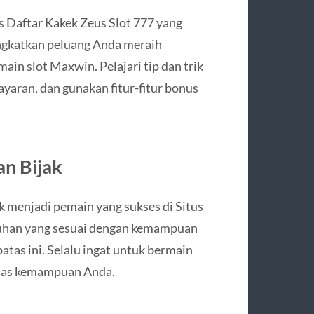
us Daftar Kakek Zeus Slot 777 yang
ngkatkan peluang Anda meraih
ain slot Maxwin. Pelajari tip dan trik
yaran, dan gunakan fitur-fitur bonus
n Bijak
k menjadi pemain yang sukses di Situs
aruhan yang sesuai dengan kemampuan
atas ini. Selalu ingat untuk bermain
atas kemampuan Anda.