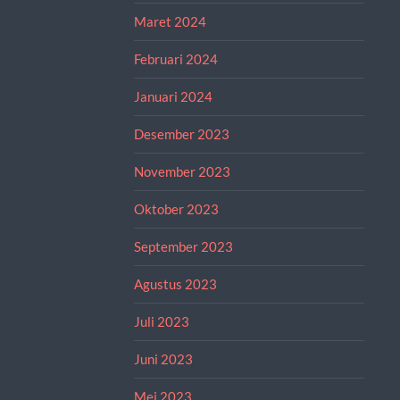
Maret 2024
Februari 2024
Januari 2024
Desember 2023
November 2023
Oktober 2023
September 2023
Agustus 2023
Juli 2023
Juni 2023
Mei 2023