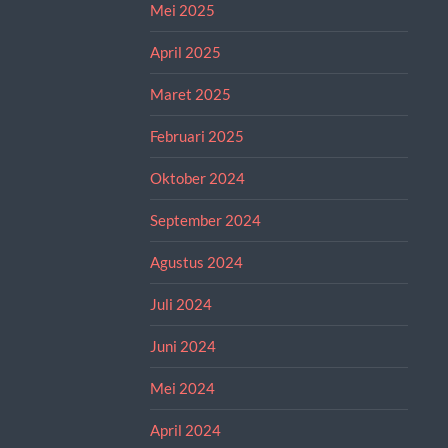
Mei 2025
April 2025
Maret 2025
Februari 2025
Oktober 2024
September 2024
Agustus 2024
Juli 2024
Juni 2024
Mei 2024
April 2024