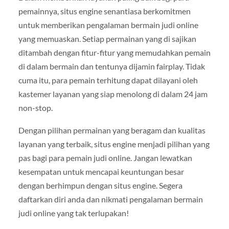
pemainnya, situs engine senantiasa berkomitmen
untuk memberikan pengalaman bermain judi online
yang memuaskan. Setiap permainan yang di sajikan
ditambah dengan fitur-fitur yang memudahkan pemain
di dalam bermain dan tentunya dijamin fairplay. Tidak
cuma itu, para pemain terhitung dapat dilayani oleh
kastemer layanan yang siap menolong di dalam 24 jam
non-stop.
Dengan pilihan permainan yang beragam dan kualitas
layanan yang terbaik, situs engine menjadi pilihan yang
pas bagi para pemain judi online. Jangan lewatkan
kesempatan untuk mencapai keuntungan besar
dengan berhimpun dengan situs engine. Segera
daftarkan diri anda dan nikmati pengalaman bermain
judi online yang tak terlupakan!