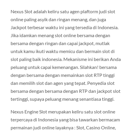
Nexus Slot adalah keliru satu agen plaftorm judi slot
online paling asyik dan ringan menang, dan juga
Jackpot terbesar waktu ini yang tersedia di Indonesia.
Jika idamkan menang slot online bersama dengan
bersama dengan ringan dan capai jackpot, mutlak
untuk kamu ikuti waktu memicu dan bermain slot di
slot paling baik indonesia. Mekanisme ini berikan Anda
peluang untuk capai kemenangan. Silahkan! bersama
dengan bersama dengan memainkan slot RTP tinggi
dan memilih slot dan agen yang tepat. Penyedia slot
bersama dengan bersama dengan RTP dan jackpot slot
tertinggi, supaya peluang menang senantiasa tinggi.
Nexus Engine Slot merupakan keliru satu slot online
terpercaya di Indonesia yang bisa tawarkan bermacam
permainan judi online layaknya : Slot, Casino Online,