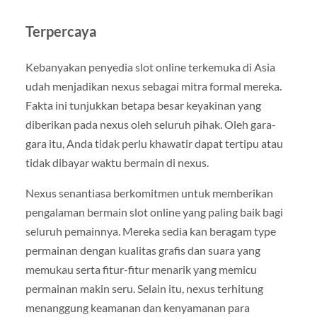
Terpercaya
Kebanyakan penyedia slot online terkemuka di Asia
udah menjadikan nexus sebagai mitra formal mereka.
Fakta ini tunjukkan betapa besar keyakinan yang
diberikan pada nexus oleh seluruh pihak. Oleh gara-
gara itu, Anda tidak perlu khawatir dapat tertipu atau
tidak dibayar waktu bermain di nexus.
Nexus senantiasa berkomitmen untuk memberikan
pengalaman bermain slot online yang paling baik bagi
seluruh pemainnya. Mereka sedia kan beragam type
permainan dengan kualitas grafis dan suara yang
memukau serta fitur-fitur menarik yang memicu
permainan makin seru. Selain itu, nexus terhitung
menanggung keamanan dan kenyamanan para