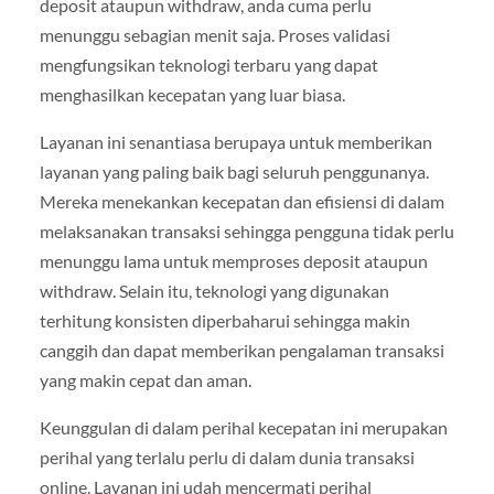
deposit ataupun withdraw, anda cuma perlu
menunggu sebagian menit saja. Proses validasi
mengfungsikan teknologi terbaru yang dapat
menghasilkan kecepatan yang luar biasa.
Layanan ini senantiasa berupaya untuk memberikan
layanan yang paling baik bagi seluruh penggunanya.
Mereka menekankan kecepatan dan efisiensi di dalam
melaksanakan transaksi sehingga pengguna tidak perlu
menunggu lama untuk memproses deposit ataupun
withdraw. Selain itu, teknologi yang digunakan
terhitung konsisten diperbaharui sehingga makin
canggih dan dapat memberikan pengalaman transaksi
yang makin cepat dan aman.
Keunggulan di dalam perihal kecepatan ini merupakan
perihal yang terlalu perlu di dalam dunia transaksi
online. Layanan ini udah mencermati perihal