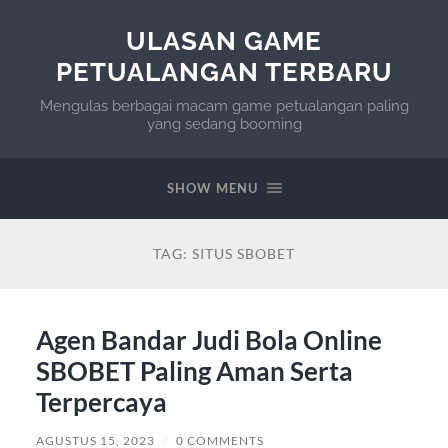
ULASAN GAME
PETUALANGAN TERBARU
Mengulas berbagai macam game petualangan paling
yang sedang booming
SHOW MENU
TAG:
SITUS SBOBET
Agen Bandar Judi Bola Online
SBOBET Paling Aman Serta
Terpercaya
AGUSTUS 15, 2023
/
0 COMMENTS