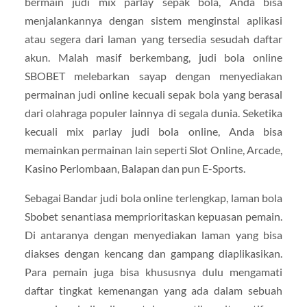
bermain judi mix parlay sepak bola, Anda bisa
menjalankannya dengan sistem menginstal aplikasi
atau segera dari laman yang tersedia sesudah daftar
akun. Malah masif berkembang, judi bola online
SBOBET melebarkan sayap dengan menyediakan
permainan judi online kecuali sepak bola yang berasal
dari olahraga populer lainnya di segala dunia. Seketika
kecuali mix parlay judi bola online, Anda bisa
memainkan permainan lain seperti Slot Online, Arcade,
Kasino Perlombaan, Balapan dan pun E-Sports.
Sebagai Bandar judi bola online terlengkap, laman bola
Sbobet senantiasa memprioritaskan kepuasan pemain.
Di antaranya dengan menyediakan laman yang bisa
diakses dengan kencang dan gampang diaplikasikan.
Para pemain juga bisa khususnya dulu mengamati
daftar tingkat kemenangan yang ada dalam sebuah