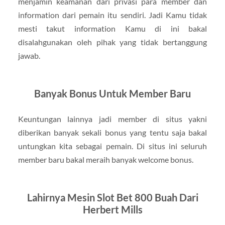
menjamin keamanan dari privasi para member dan
information dari pemain itu sendiri. Jadi Kamu tidak
mesti takut information Kamu di ini bakal
disalahgunakan oleh pihak yang tidak bertanggung
jawab.
Banyak Bonus Untuk Member Baru
Keuntungan lainnya jadi member di situs yakni
diberikan banyak sekali bonus yang tentu saja bakal
untungkan kita sebagai pemain. Di situs ini seluruh
member baru bakal meraih banyak welcome bonus.
Lahirnya Mesin Slot Bet 800 Buah Dari
Herbert Mills