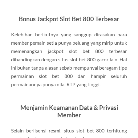
Bonus Jackpot Slot Bet 800 Terbesar
Kelebihan berikutnya yang sanggup dirasakan para
member pemain setia punya peluang yang mirip untuk
memenangkan jackpot slot bet 800 terbesar
dibandingkan dengan situs slot bet 800 gacor lain. Hal
ini bukan tanpa alasan sebab mempunyai beragam tipe
permainan slot bet 800 dan hampir seluruh
permainannya punya nilai RTP yang tinggi.
Menjamin Keamanan Data & Privasi
Member
Selain berlisensi resmi, situs slot bet 800 terhitung