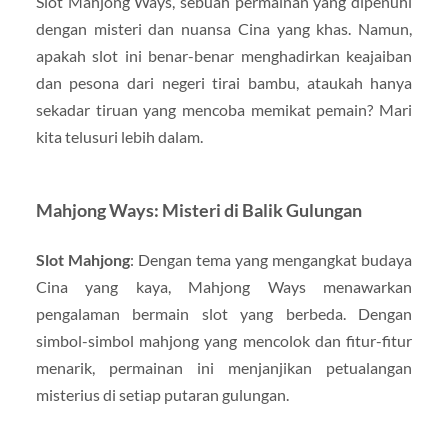
Slot Mahjong Ways, sebuah permainan yang dipenuhi
dengan misteri dan nuansa Cina yang khas. Namun,
apakah slot ini benar-benar menghadirkan keajaiban
dan pesona dari negeri tirai bambu, ataukah hanya
sekadar tiruan yang mencoba memikat pemain? Mari
kita telusuri lebih dalam.
Mahjong Ways: Misteri di Balik Gulungan
Slot Mahjong
: Dengan tema yang mengangkat budaya
Cina yang kaya, Mahjong Ways menawarkan
pengalaman bermain slot yang berbeda. Dengan
simbol-simbol mahjong yang mencolok dan fitur-fitur
menarik, permainan ini menjanjikan petualangan
misterius di setiap putaran gulungan.