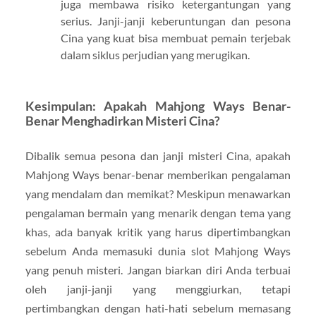
juga membawa risiko ketergantungan yang
serius. Janji-janji keberuntungan dan pesona
Cina yang kuat bisa membuat pemain terjebak
dalam siklus perjudian yang merugikan.
Kesimpulan: Apakah Mahjong Ways Benar-
Benar Menghadirkan Misteri Cina?
Dibalik semua pesona dan janji misteri Cina, apakah
Mahjong Ways benar-benar memberikan pengalaman
yang mendalam dan memikat? Meskipun menawarkan
pengalaman bermain yang menarik dengan tema yang
khas, ada banyak kritik yang harus dipertimbangkan
sebelum Anda memasuki dunia slot Mahjong Ways
yang penuh misteri. Jangan biarkan diri Anda terbuai
oleh janji-janji yang menggiurkan, tetapi
pertimbangkan dengan hati-hati sebelum memasang