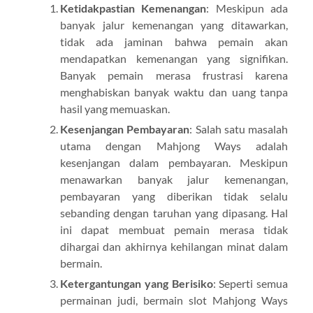
Ketidakpastian Kemenangan
: Meskipun ada
banyak jalur kemenangan yang ditawarkan,
tidak ada jaminan bahwa pemain akan
mendapatkan kemenangan yang signifikan.
Banyak pemain merasa frustrasi karena
menghabiskan banyak waktu dan uang tanpa
hasil yang memuaskan.
Kesenjangan Pembayaran
: Salah satu masalah
utama dengan Mahjong Ways adalah
kesenjangan dalam pembayaran. Meskipun
menawarkan banyak jalur kemenangan,
pembayaran yang diberikan tidak selalu
sebanding dengan taruhan yang dipasang. Hal
ini dapat membuat pemain merasa tidak
dihargai dan akhirnya kehilangan minat dalam
bermain.
Ketergantungan yang Berisiko
: Seperti semua
permainan judi, bermain slot Mahjong Ways