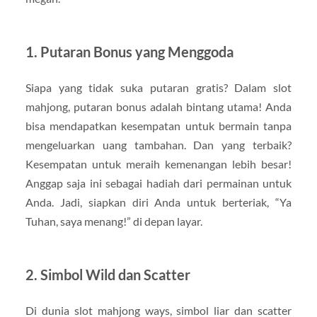
1. Putaran Bonus yang Menggoda
Siapa yang tidak suka putaran gratis? Dalam slot
mahjong, putaran bonus adalah bintang utama! Anda
bisa mendapatkan kesempatan untuk bermain tanpa
mengeluarkan uang tambahan. Dan yang terbaik?
Kesempatan untuk meraih kemenangan lebih besar!
Anggap saja ini sebagai hadiah dari permainan untuk
Anda. Jadi, siapkan diri Anda untuk berteriak, “Ya
Tuhan, saya menang!” di depan layar.
2. Simbol Wild dan Scatter
Di dunia slot mahjong ways, simbol liar dan scatter