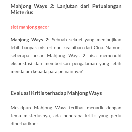
Mahjong Ways 2: Lanjutan dari Petualangan
Misterius
slot mahjong gacor
Mahjong Ways 2
: Sebuah sekuel yang menjanjikan
lebih banyak misteri dan keajaiban dari Cina. Namun,
seberapa besar Mahjong Ways 2 bisa memenuhi
ekspektasi dan memberikan pengalaman yang lebih
mendalam kepada para pemainnya?
Evaluasi Kritis terhadap Mahjong Ways
Meskipun Mahjong Ways terlihat menarik dengan
tema misteriusnya, ada beberapa kritik yang perlu
diperhatikan: