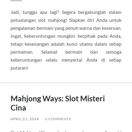
Jadi, tunggu apa lagi? Segera bergabunglah dalam
petualangan slot mahjong! Siapkan diri Anda untuk
pengalaman bermain yang penuh warna dan keseruan.
Ingat, keberuntungan mungkin berpihak pada Anda,
tetapi kesenangan adalah kunci utama dalam setiap
permainan. Selamat bermain dan semoga
keberuntungan selalu menyertai Anda di setiap
putaran!
Mahjong Ways: Slot Misteri
Cina
APRIL 21, 2024
/
0 COMMENTS