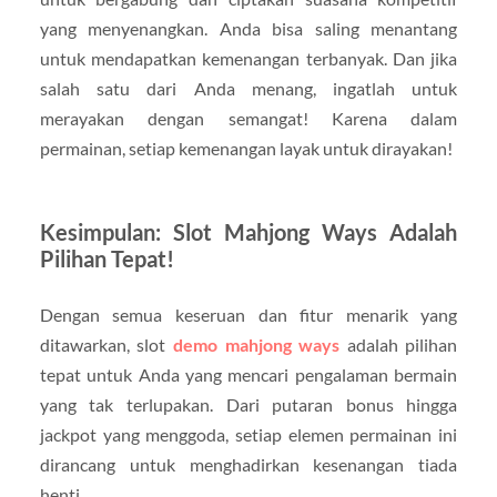
yang menyenangkan. Anda bisa saling menantang
untuk mendapatkan kemenangan terbanyak. Dan jika
salah satu dari Anda menang, ingatlah untuk
merayakan dengan semangat! Karena dalam
permainan, setiap kemenangan layak untuk dirayakan!
Kesimpulan: Slot Mahjong Ways Adalah
Pilihan Tepat!
Dengan semua keseruan dan fitur menarik yang
ditawarkan, slot
demo mahjong ways
adalah pilihan
tepat untuk Anda yang mencari pengalaman bermain
yang tak terlupakan. Dari putaran bonus hingga
jackpot yang menggoda, setiap elemen permainan ini
dirancang untuk menghadirkan kesenangan tiada
henti.