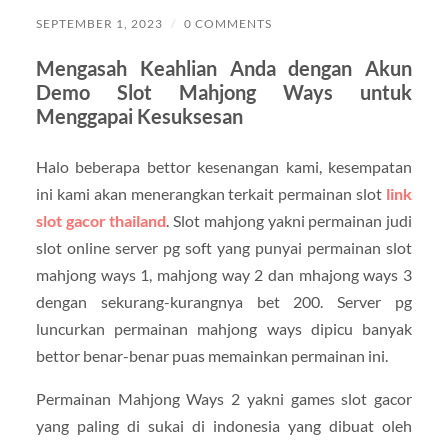
SEPTEMBER 1, 2023
/
0 COMMENTS
Mengasah Keahlian Anda dengan Akun
Demo Slot Mahjong Ways untuk
Menggapai Kesuksesan
Halo beberapa bettor kesenangan kami, kesempatan
ini kami akan menerangkan terkait permainan slot
link
slot gacor thailand
. Slot mahjong yakni permainan judi
slot online server pg soft yang punyai permainan slot
mahjong ways 1, mahjong way 2 dan mhajong ways 3
dengan sekurang-kurangnya bet 200. Server pg
luncurkan permainan mahjong ways dipicu banyak
bettor benar-benar puas memainkan permainan ini.
Permainan Mahjong Ways 2 yakni games slot gacor
yang paling di sukai di indonesia yang dibuat oleh