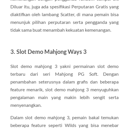
Diluar itu, juga ada spesifikasi Perputaran Gratis yang
diaktifkan oleh lambang Scatter, di mana pemain bisa
menunjuk pilihan perputaran serta pengganda yang
tidak sama buat menambah kekuatan kemenangan.
3. Slot Demo Mahjong Ways 3
Slot demo mahjong 3 yakni permainan slot demo
terbaru dari seri Mahjong PG Soft. Dengan
penambahan seterusnya dalam grafis dan beberapa
feature menarik, slot demo mahjong 3 menyuguhkan
pengalaman main yang makin lebih sengit serta
menyenangkan.
Dalam slot demo mahjong 3, pemain bakal temukan
beberapa feature seperti Wilds yang bisa menebar