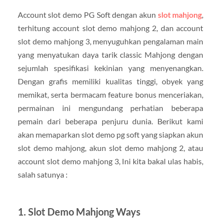
Account slot demo PG Soft dengan akun
slot mahjong
,
terhitung account slot demo mahjong 2, dan account
slot demo mahjong 3, menyuguhkan pengalaman main
yang menyatukan daya tarik classic Mahjong dengan
sejumlah spesifikasi kekinian yang menyenangkan.
Dengan grafis memiliki kualitas tinggi, obyek yang
memikat, serta bermacam feature bonus menceriakan,
permainan ini mengundang perhatian beberapa
pemain dari beberapa penjuru dunia. Berikut kami
akan memaparkan slot demo pg soft yang siapkan akun
slot demo mahjong, akun slot demo mahjong 2, atau
account slot demo mahjong 3, Ini kita bakal ulas habis,
salah satunya :
1. Slot Demo Mahjong Ways