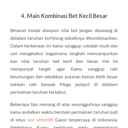
4. Main Kombinasi Bet Kecil Besar
Besaran modal ataupun nilai bet jangan dipasang di
didalam taruhan terhitung sebaiknya dikombinasikan.
Dalam berkenaan ini kamu sanggup cobalah studi dan
cari mengetahui bagaimana langkah mencampurkan
kan nilai taruhan bet kecil dan besar. Hal ini
mempunyai target agar Kamu sanggup raih
keuntungan dan sebabkan putaran bonus lebih besar
bahkan raih banyak Mega jackpot di didalam
permainan taruhan tersebut.
Beberapa tips menang di atas sesungguhnya sanggup
kamu andalkan waktu bermain permainan taruhan judi
di situs
slot airbet88
Gacor terpercaya di Indonesia.
Selebihnya Kamu terhitung perlu mempelajari