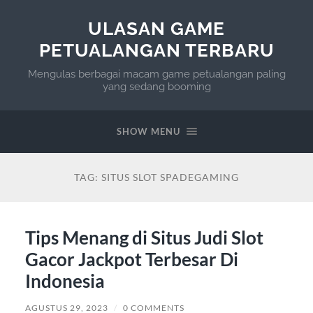
ULASAN GAME
PETUALANGAN TERBARU
Mengulas berbagai macam game petualangan paling
yang sedang booming
SHOW MENU
TAG:
SITUS SLOT SPADEGAMING
Tips Menang di Situs Judi Slot
Gacor Jackpot Terbesar Di
Indonesia
AGUSTUS 29, 2023
/
0 COMMENTS