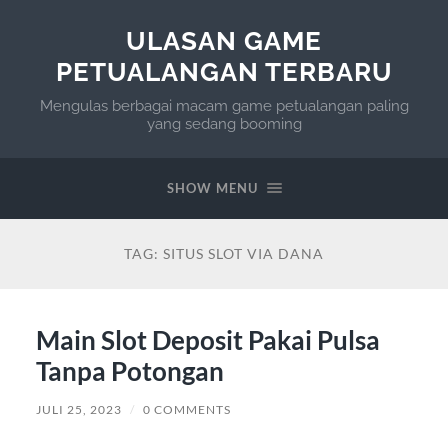
ULASAN GAME
PETUALANGAN TERBARU
Mengulas berbagai macam game petualangan paling
yang sedang booming
SHOW MENU
TAG:
SITUS SLOT VIA DANA
Main Slot Deposit Pakai Pulsa
Tanpa Potongan
JULI 25, 2023
/
0 COMMENTS