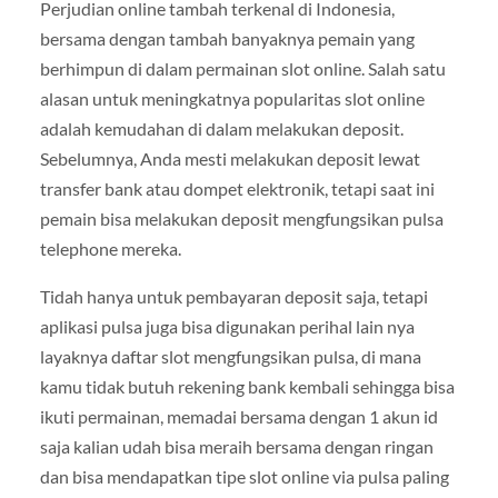
Perjudian online tambah terkenal di Indonesia,
bersama dengan tambah banyaknya pemain yang
berhimpun di dalam permainan slot online. Salah satu
alasan untuk meningkatnya popularitas slot online
adalah kemudahan di dalam melakukan deposit.
Sebelumnya, Anda mesti melakukan deposit lewat
transfer bank atau dompet elektronik, tetapi saat ini
pemain bisa melakukan deposit mengfungsikan pulsa
telephone mereka.
Tidah hanya untuk pembayaran deposit saja, tetapi
aplikasi pulsa juga bisa digunakan perihal lain nya
layaknya daftar slot mengfungsikan pulsa, di mana
kamu tidak butuh rekening bank kembali sehingga bisa
ikuti permainan, memadai bersama dengan 1 akun id
saja kalian udah bisa meraih bersama dengan ringan
dan bisa mendapatkan tipe slot online via pulsa paling