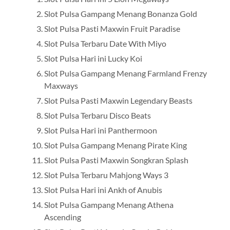
Slot Pulsa Gampang Menang Bonanza Gold
Slot Pulsa Pasti Maxwin Fruit Paradise
Slot Pulsa Terbaru Date With Miyo
Slot Pulsa Hari ini Lucky Koi
Slot Pulsa Gampang Menang Farmland Frenzy
Maxways
Slot Pulsa Pasti Maxwin Legendary Beasts
Slot Pulsa Terbaru Disco Beats
Slot Pulsa Hari ini Panthermoon
Slot Pulsa Gampang Menang Pirate King
Slot Pulsa Pasti Maxwin Songkran Splash
Slot Pulsa Terbaru Mahjong Ways 3
Slot Pulsa Hari ini Ankh of Anubis
Slot Pulsa Gampang Menang Athena
Ascending