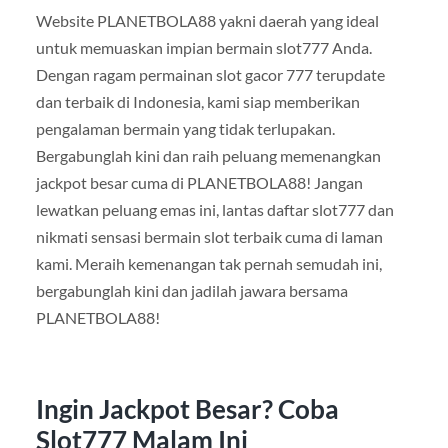
Website PLANETBOLA88 yakni daerah yang ideal
untuk memuaskan impian bermain slot777 Anda.
Dengan ragam permainan slot gacor 777 terupdate
dan terbaik di Indonesia, kami siap memberikan
pengalaman bermain yang tidak terlupakan.
Bergabunglah kini dan raih peluang memenangkan
jackpot besar cuma di PLANETBOLA88! Jangan
lewatkan peluang emas ini, lantas daftar slot777 dan
nikmati sensasi bermain slot terbaik cuma di laman
kami. Meraih kemenangan tak pernah semudah ini,
bergabunglah kini dan jadilah jawara bersama
PLANETBOLA88!
Ingin Jackpot Besar? Coba
Slot777 Malam Ini