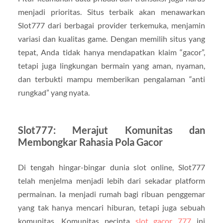
menjadi prioritas. Situs terbaik akan menawarkan
Slot777 dari berbagai provider terkemuka, menjamin
variasi dan kualitas game. Dengan memilih situs yang
tepat, Anda tidak hanya mendapatkan klaim “gacor”,
tetapi juga lingkungan bermain yang aman, nyaman,
dan terbukti mampu memberikan pengalaman “anti
rungkad” yang nyata.
Slot777: Merajut Komunitas dan
Membongkar Rahasia Pola Gacor
Di tengah hingar-bingar dunia slot online, Slot777
telah menjelma menjadi lebih dari sekadar platform
permainan. Ia menjadi rumah bagi ribuan penggemar
yang tak hanya mencari hiburan, tetapi juga sebuah
komunitas. Komunitas pecinta
slot gacor 777
ini