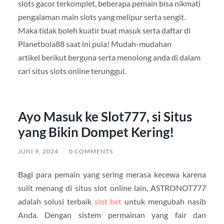
slots gacor terkomplet, beberapa pemain bisa nikmati
pengalaman main slots yang melipur serta sengit.
Maka tidak boleh kuatir buat masuk serta daftar di
Planetbola88 saat ini pula! Mudah-mudahan
artikel berikut berguna serta menolong anda di dalam
cari situs slots online terunggul.
Ayo Masuk ke Slot777, si Situs
yang Bikin Dompet Kering!
JUNI 9, 2024
/
0 COMMENTS
Bagi para pemain yang sering merasa kecewa karena
sulit menang di situs slot online lain, ASTRONOT777
adalah solusi terbaik
slot bet
untuk mengubah nasib
Anda. Dengan sistem permainan yang fair dan