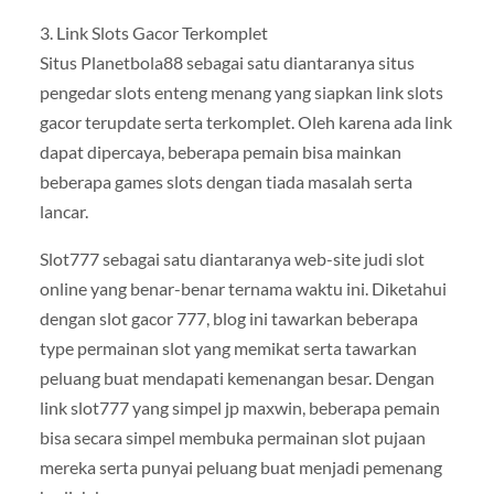
3. Link Slots Gacor Terkomplet
Situs Planetbola88 sebagai satu diantaranya situs
pengedar slots enteng menang yang siapkan link slots
gacor terupdate serta terkomplet. Oleh karena ada link
dapat dipercaya, beberapa pemain bisa mainkan
beberapa games slots dengan tiada masalah serta
lancar.
Slot777 sebagai satu diantaranya web-site judi slot
online yang benar-benar ternama waktu ini. Diketahui
dengan slot gacor 777, blog ini tawarkan beberapa
type permainan slot yang memikat serta tawarkan
peluang buat mendapati kemenangan besar. Dengan
link slot777 yang simpel jp maxwin, beberapa pemain
bisa secara simpel membuka permainan slot pujaan
mereka serta punyai peluang buat menjadi pemenang