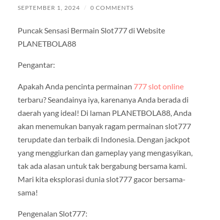
SEPTEMBER 1, 2024
/
0 COMMENTS
Puncak Sensasi Bermain Slot777 di Website
PLANETBOLA88
Pengantar:
Apakah Anda pencinta permainan
777 slot online
terbaru? Seandainya iya, karenanya Anda berada di
daerah yang ideal! Di laman PLANETBOLA88, Anda
akan menemukan banyak ragam permainan slot777
terupdate dan terbaik di Indonesia. Dengan jackpot
yang menggiurkan dan gameplay yang mengasyikan,
tak ada alasan untuk tak bergabung bersama kami.
Mari kita eksplorasi dunia slot777 gacor bersama-
sama!
Pengenalan Slot777: