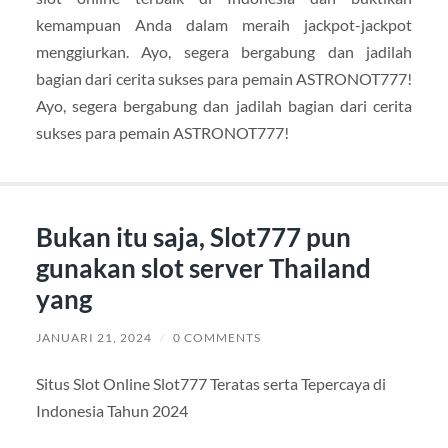
kemampuan Anda dalam meraih jackpot-jackpot
menggiurkan. Ayo, segera bergabung dan jadilah
bagian dari cerita sukses para pemain ASTRONOT777!
Ayo, segera bergabung dan jadilah bagian dari cerita
sukses para pemain ASTRONOT777!
Bukan itu saja, Slot777 pun
gunakan slot server Thailand
yang
JANUARI 21, 2024
/
0 COMMENTS
Situs Slot Online Slot777 Teratas serta Tepercaya di
Indonesia Tahun 2024