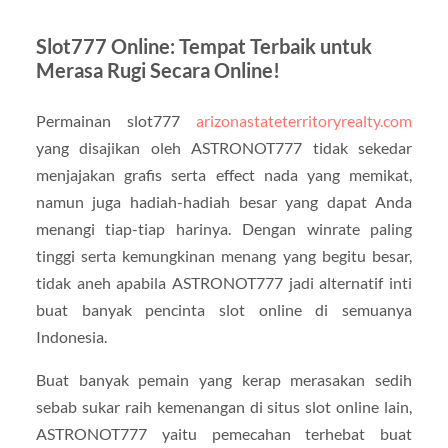
Slot777 Online: Tempat Terbaik untuk
Merasa Rugi Secara Online!
Permainan slot777
arizonastateterritoryrealty.com
yang disajikan oleh ASTRONOT777 tidak sekedar
menjajakan grafis serta effect nada yang memikat,
namun juga hadiah-hadiah besar yang dapat Anda
menangi tiap-tiap harinya. Dengan winrate paling
tinggi serta kemungkinan menang yang begitu besar,
tidak aneh apabila ASTRONOT777 jadi alternatif inti
buat banyak pencinta slot online di semuanya
Indonesia.
Buat banyak pemain yang kerap merasakan sedih
sebab sukar raih kemenangan di situs slot online lain,
ASTRONOT777 yaitu pemecahan terhebat buat