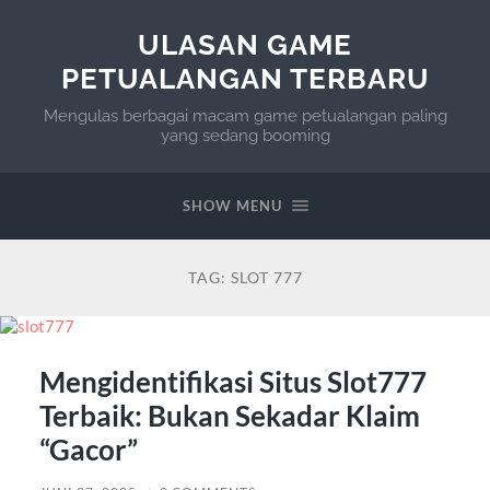
ULASAN GAME
PETUALANGAN TERBARU
Mengulas berbagai macam game petualangan paling
yang sedang booming
SHOW MENU
TAG:
SLOT 777
Mengidentifikasi Situs Slot777
Terbaik: Bukan Sekadar Klaim
“Gacor”