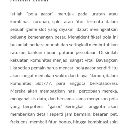
Istilah “pola gacor” merujuk pada urutan atau
kombinasi taruhan, spin, atau fitur tertentu dalam
sebuah game slot yang diyakini dapat meningkatkan
peluang kemenangan besar. Mengidentifikasi pola ini
bukanlah perkara mudah dan seringkali membutuhkan
ratusan, bahkan ribuan, putaran percobaan. Di sinilah
kekuatan komunitas menjadi sangat vital. Bayangkan
jika setiap pemain harus mencari pola gacor sendiri; itu
akan sangat memakan waktu dan biaya. Namun, dalam
komunitas Slot777, para anggota berkolaborasi.
Mereka akan membagikan hasil percobaan mereka,
menganalisis data, dan bersama-sama menyusun pola
yang berpotensi “gacor.” Seringkali, anggota akan
memberikan detail seperti jam bermain, besaran bet,
frekuensi membeli fitur bonus, hingga kombinasi spin