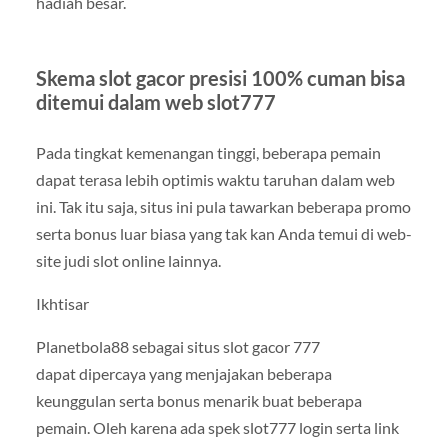
hadiah besar.
Skema slot gacor presisi 100% cuman bisa
ditemui dalam web slot777
Pada tingkat kemenangan tinggi, beberapa pemain
dapat terasa lebih optimis waktu taruhan dalam web
ini. Tak itu saja, situs ini pula tawarkan beberapa promo
serta bonus luar biasa yang tak kan Anda temui di web-
site judi slot online lainnya.
Ikhtisar
Planetbola88 sebagai situs slot gacor 777
dapat dipercaya yang menjajakan beberapa
keunggulan serta bonus menarik buat beberapa
pemain. Oleh karena ada spek slot777 login serta link