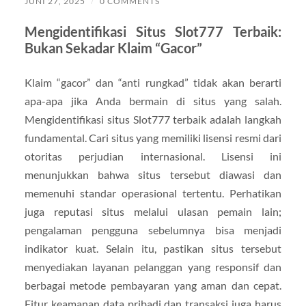
JUNI 27, 2025
/
0 COMMENTS
Mengidentifikasi Situs Slot777 Terbaik:
Bukan Sekadar Klaim “Gacor”
Klaim “gacor” dan “anti rungkad” tidak akan berarti
apa-apa jika Anda bermain di situs yang salah.
Mengidentifikasi situs Slot777 terbaik adalah langkah
fundamental. Cari situs yang memiliki lisensi resmi dari
otoritas perjudian internasional. Lisensi ini
menunjukkan bahwa situs tersebut diawasi dan
memenuhi standar operasional tertentu. Perhatikan
juga reputasi situs melalui ulasan pemain lain;
pengalaman pengguna sebelumnya bisa menjadi
indikator kuat. Selain itu, pastikan situs tersebut
menyediakan layanan pelanggan yang responsif dan
berbagai metode pembayaran yang aman dan cepat.
Fitur keamanan data pribadi dan transaksi juga harus