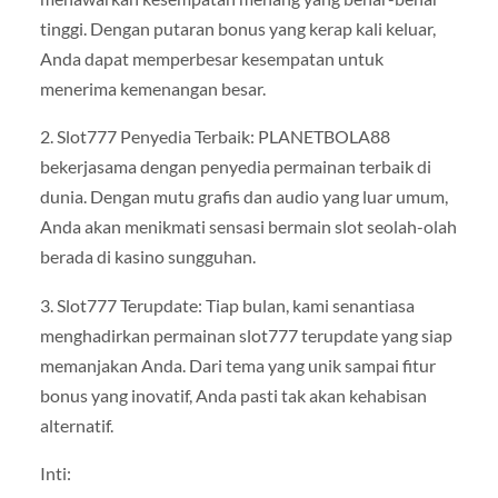
tinggi. Dengan putaran bonus yang kerap kali keluar,
Anda dapat memperbesar kesempatan untuk
menerima kemenangan besar.
2. Slot777 Penyedia Terbaik: PLANETBOLA88
bekerjasama dengan penyedia permainan terbaik di
dunia. Dengan mutu grafis dan audio yang luar umum,
Anda akan menikmati sensasi bermain slot seolah-olah
berada di kasino sungguhan.
3. Slot777 Terupdate: Tiap bulan, kami senantiasa
menghadirkan permainan slot777 terupdate yang siap
memanjakan Anda. Dari tema yang unik sampai fitur
bonus yang inovatif, Anda pasti tak akan kehabisan
alternatif.
Inti: