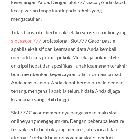
kesenangan Anda. Dengan Slot777 Gacor, Anda dapat
kecap varian tanpa kuatir pada tehnis yang
mengacaukan.
Tidak hanya itu, bertindak selaku situs slot online yang
slot gacor 777
professional, Slot777 Gacor pastini
apabila ekslusif dan keamanan data Anda kembali
menjadi fokus primer pokok. Mereka jalankan style
enkripsi hebat dan spesifikasi lunak keamanan terakhir
buat memberikan kepercayaan bila informasi pribadi
Anda masih aman. Anda dapat bermain-main dengan
tenang, mengenali apabila seluruh data Anda dijaga
keamanan yang lebih tinggi.
Slot777 Gacor memberinya pengalaman main slot
online yang mengagumkan. Dengan beberapa feature
terbaik serta bentuk yang menarik, situs ini adalah
alternatif terbaik buat penggemar slot di penjuru