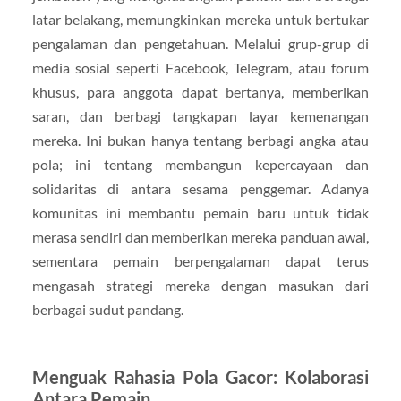
latar belakang, memungkinkan mereka untuk bertukar
pengalaman dan pengetahuan. Melalui grup-grup di
media sosial seperti Facebook, Telegram, atau forum
khusus, para anggota dapat bertanya, memberikan
saran, dan berbagi tangkapan layar kemenangan
mereka. Ini bukan hanya tentang berbagi angka atau
pola; ini tentang membangun kepercayaan dan
solidaritas di antara sesama penggemar. Adanya
komunitas ini membantu pemain baru untuk tidak
merasa sendiri dan memberikan mereka panduan awal,
sementara pemain berpengalaman dapat terus
mengasah strategi mereka dengan masukan dari
berbagai sudut pandang.
Menguak Rahasia Pola Gacor: Kolaborasi
Antara Pemain