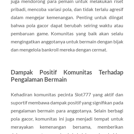
juga mendorong para pemain untuk melakukan riset
pribadi, mencoba variasi pola, dan tidak terlalu agresif
dalam mengejar kemenangan. Penting untuk diingat
bahwa pola gacor dapat berubah seiring waktu atau
pembaruan game. Komunitas yang baik akan selalu
mengingatkan anggotanya untuk bermain dengan bijak
dan mengelola bankroll mereka dengan cermat.
Dampak Positif Komunitas Terhadap
Pengalaman Bermain
Kehadiran komunitas pecinta Slot777 yang aktif dan
suportif membawa dampak positif yang signifikan pada
pengalaman bermain para anggotanya. Selain berbagi
pola gacor, komunitas ini juga menjadi tempat untuk
merayakan kemenangan bersama, memberikan