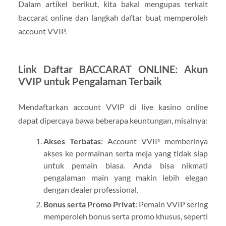
Dalam artikel berikut, kita bakal mengupas terkait
baccarat online dan langkah daftar buat memperoleh
account VVIP.
Link Daftar BACCARAT ONLINE: Akun
VVIP untuk Pengalaman Terbaik
Mendaftarkan account VVIP di live kasino online
dapat dipercaya bawa beberapa keuntungan, misalnya:
Akses Terbatas
: Account VVIP memberinya
akses ke permainan serta meja yang tidak siap
untuk pemain biasa. Anda bisa nikmati
pengalaman main yang makin lebih elegan
dengan dealer professional.
Bonus serta Promo Privat
: Pemain VVIP sering
memperoleh bonus serta promo khusus, seperti