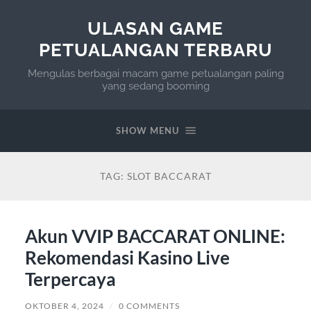
ULASAN GAME
PETUALANGAN TERBARU
Mengulas berbagai macam game petualangan paling
yang sedang booming
SHOW MENU
TAG:
SLOT BACCARAT
Akun VVIP BACCARAT ONLINE:
Rekomendasi Kasino Live
Terpercaya
OKTOBER 4, 2024
/
0 COMMENTS