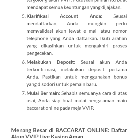
mendapat semua keuntungan yang dijajakan.
Klarifikasi Account Anda
: Seusai
mendaftarkan, Anda mungkin perlu
memvalidasi akun lewat e mail atau nomor
telephone yang Anda daftarkan. Ikuti arahan
yang dikasihkan untuk mengakhiri proses
pengecekan.
Melakukan Deposit
: Seusai akun Anda
terkonfirmasi, melakukan deposit pertama
Anda. Pastikan untuk menggunakan bonus
yang disodori untuk pemain baru.
Mulai Bermain
: Sehabis semuanya cara di atas
usai, Anda siap buat mulai pengalaman main
baccarat online pada meja VVIP.
Menang Besar di BACCARAT ONLINE: Daftar
Akun VVIP Live Kasino Aman