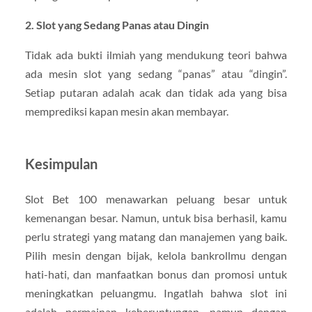
2. Slot yang Sedang Panas atau Dingin
Tidak ada bukti ilmiah yang mendukung teori bahwa
ada mesin slot yang sedang “panas” atau “dingin”.
Setiap putaran adalah acak dan tidak ada yang bisa
memprediksi kapan mesin akan membayar.
Kesimpulan
Slot Bet 100 menawarkan peluang besar untuk
kemenangan besar. Namun, untuk bisa berhasil, kamu
perlu strategi yang matang dan manajemen yang baik.
Pilih mesin dengan bijak, kelola bankrollmu dengan
hati-hati, dan manfaatkan bonus dan promosi untuk
meningkatkan peluangmu. Ingatlah bahwa slot ini
adalah permainan keberuntungan, namun dengan