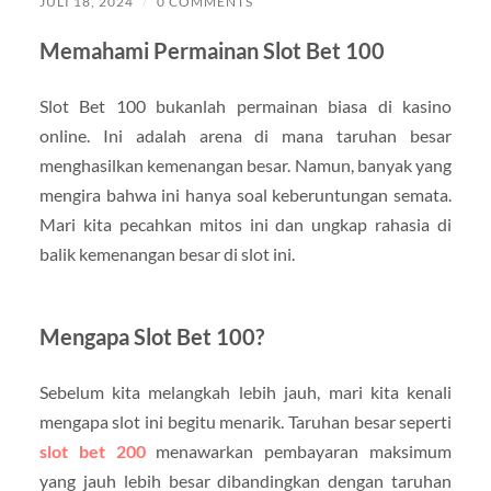
JULI 18, 2024
/
0 COMMENTS
Memahami Permainan Slot Bet 100
Slot Bet 100 bukanlah permainan biasa di kasino
online. Ini adalah arena di mana taruhan besar
menghasilkan kemenangan besar. Namun, banyak yang
mengira bahwa ini hanya soal keberuntungan semata.
Mari kita pecahkan mitos ini dan ungkap rahasia di
balik kemenangan besar di slot ini.
Mengapa Slot Bet 100?
Sebelum kita melangkah lebih jauh, mari kita kenali
mengapa slot ini begitu menarik. Taruhan besar seperti
slot bet 200
menawarkan pembayaran maksimum
yang jauh lebih besar dibandingkan dengan taruhan