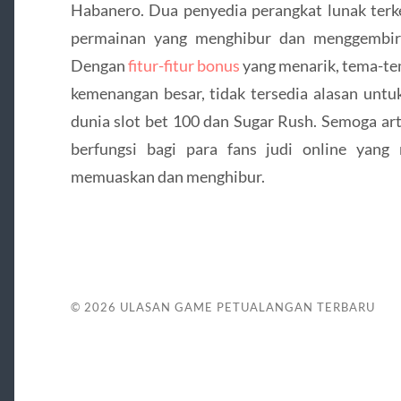
Habanero. Dua penyedia perangkat lunak terk
permainan yang menghibur dan menggembira
Dengan
fitur-fitur bonus
yang menarik, tema-tem
kemenangan besar, tidak tersedia alasan untu
dunia slot bet 100 dan Sugar Rush. Semoga a
berfungsi bagi para fans judi online yan
memuaskan dan menghibur.
© 2026
ULASAN GAME PETUALANGAN TERBARU