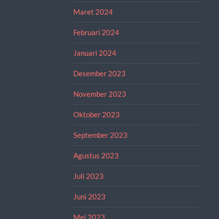
Maret 2024
Februari 2024
Januari 2024
Desember 2023
November 2023
Oktober 2023
September 2023
Agustus 2023
Juli 2023
Juni 2023
Mei 2023