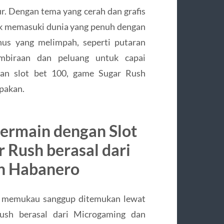
. Dengan tema yang cerah dan grafis
k memasuki dunia yang penuh dengan
onus yang melimpah, seperti putaran
mbiraan dan peluang untuk capai
gan slot bet 100, game Sugar Rush
pakan.
ermain dengan Slot
 Rush berasal dari
n Habanero
g memukau sanggup ditemukan lewat
ush berasal dari Microgaming dan