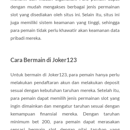
dengan mudah mengakses berbagai jenis permainan
slot yang disediakan oleh situs ini. Selain itu, situs ini
juga memiliki sistem keamanan yang tinggi, sehingga
para pemain tidak perlu khawatir akan keamanan data
pribadi mereka.
Cara Bermain di Joker123
Untuk bermain di Joker123, para pemain hanya perlu
melakukan pendaftaran akun dan melakukan deposit
sesuai dengan kebutuhan taruhan mereka. Setelah itu,
para pemain dapat memilih jenis permainan slot yang
ingin dimainkan dan mengatur taruhan sesuai dengan
kemampuan finansial mereka. Dengan taruhan
minimum bet 200, para pemain dapat merasakan
sensasi bermain slot dengan nilai taruhan yang