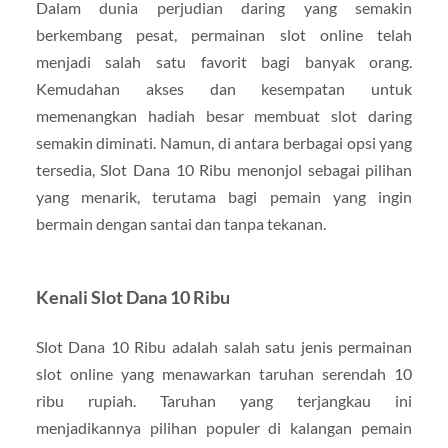
Dalam dunia perjudian daring yang semakin
berkembang pesat, permainan slot online telah
menjadi salah satu favorit bagi banyak orang.
Kemudahan akses dan kesempatan untuk
memenangkan hadiah besar membuat slot daring
semakin diminati. Namun, di antara berbagai opsi yang
tersedia, Slot Dana 10 Ribu menonjol sebagai pilihan
yang menarik, terutama bagi pemain yang ingin
bermain dengan santai dan tanpa tekanan.
Kenali Slot Dana 10 Ribu
Slot Dana 10 Ribu adalah salah satu jenis permainan
slot online yang menawarkan taruhan serendah 10
ribu rupiah. Taruhan yang terjangkau ini
menjadikannya pilihan populer di kalangan pemain