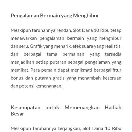
Pengalaman Bermain yang Menghibur
Meskipun taruhannya rendah, Slot Dana 10 Ribu tetap
menawarkan pengalaman bermain yang menghibur
dan seru. Grafik yang menarik, efek suara yang realistis,
dan berbagai tema permainan yang tersedia
menjadikan setiap putaran sebagai pengalaman yang
memikat. Para pemain dapat menikmati berbagai fitur
bonus dan putaran gratis yang menambah keseruan
dan potensi kemenangan.
Kesempatan untuk Memenangkan Hadiah
Besar
Meskipun taruhannya terjangkau, Slot Dana 10 Ribu