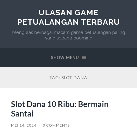
ULASAN GAME
PETUALANGAN TERBARU
Mengulas berbagai macam game petualangan paling
yang sedang booming
SHOW MENU
TAG:
SLOT DANA
Slot Dana 10 Ribu: Bermain
Santai
MEI 14, 2024
/
0 COMMENTS