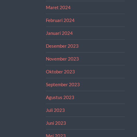
Maret 2024
Februari 2024
Januari 2024
Desember 2023
November 2023
Oktober 2023
September 2023
Agustus 2023
Juli 2023
Juni 2023
Mei 2023