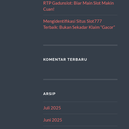
RTP Gadunslot: Biar Main Slot Makin
Cuan!
Mengidentifikasi Situs Slot777
Terbaik: Bukan Sekadar Klaim “Gacor”
KOMENTAR TERBARU
ARSIP
Juli 2025
Juni 2025