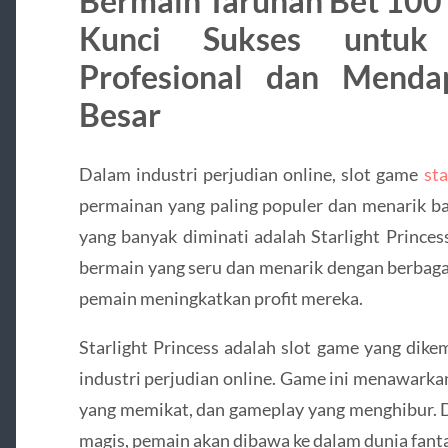
Bermain Taruhan Bet 100 d
Kunci Sukses untuk
Profesional dan Menda
Besar
Dalam industri perjudian online, slot game
sta
permainan yang paling populer dan menarik ba
yang banyak diminati adalah Starlight Princ
bermain yang seru dan menarik dengan berbaga
pemain meningkatkan profit mereka.
Starlight Princess adalah slot game yang dik
industri perjudian online. Game ini menawarkan
yang memikat, dan gameplay yang menghibur. D
magis, pemain akan dibawa ke dalam dunia fant