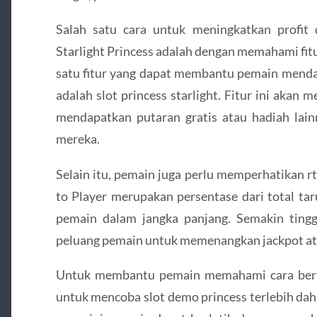
Salah satu cara untuk meningkatkan profit
Starlight Princess adalah dengan memahami fitu
satu fitur yang dapat membantu pemain menda
adalah slot princess starlight. Fitur ini aka
mendapatkan putaran gratis atau hadiah lain
mereka.
Selain itu, pemain juga perlu memperhatikan rt
to Player merupakan persentase dari total ta
pemain dalam jangka panjang. Semakin ting
peluang pemain untuk memenangkan jackpot ata
Untuk membantu pemain memahami cara berma
untuk mencoba slot demo princess terlebih da