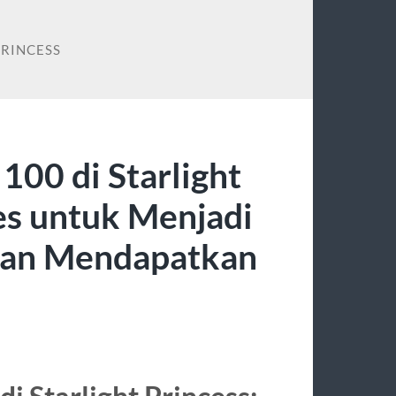
PRINCESS
100 di Starlight
es untuk Menjadi
dan Mendapatkan