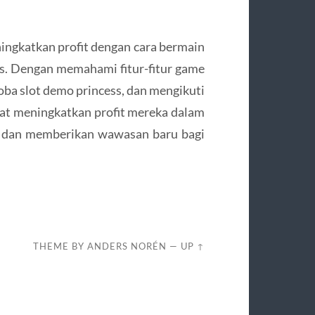
ningkatkan profit dengan cara bermain
ss. Dengan memahami fitur-fitur game
coba slot demo princess, dan mengikuti
apat meningkatkan profit mereka dalam
at dan memberikan wawasan baru bagi
THEME BY
ANDERS NORÉN
—
UP ↑