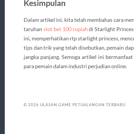
Kesimpulan
Dalam artikel ini, kita telah membahas cara me
taruhan
slot bet 100 rupiah
di Starlight Prince
ini, memperhatikan rtp starlight princess, men
tips dan trik yang telah disebutkan, pemain d
jangka panjang. Semoga artikel ini bermanfa
para pemain dalam industri perjudian online.
© 2026
ULASAN GAME PETUALANGAN TERBARU