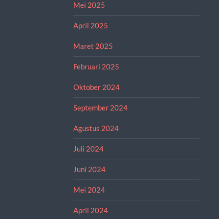
Mei 2025
April 2025
Maret 2025
Februari 2025
Oktober 2024
September 2024
Agustus 2024
Juli 2024
Juni 2024
Mei 2024
April 2024