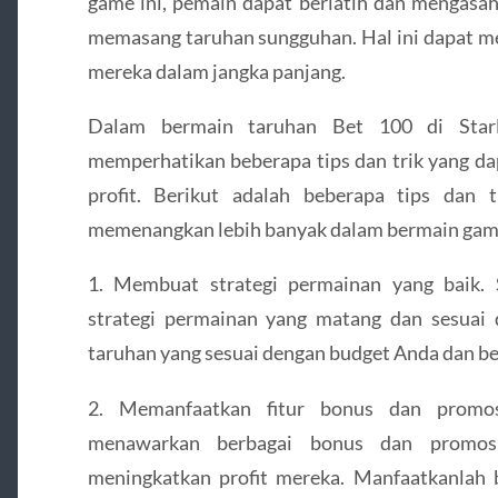
game ini, pemain dapat berlatih dan mengasa
memasang taruhan sungguhan. Hal ini dapat m
mereka dalam jangka panjang.
Dalam bermain taruhan Bet 100 di Starli
memperhatikan beberapa tips dan trik yang 
profit. Berikut adalah beberapa tips dan
memenangkan lebih banyak dalam bermain game
1. Membuat strategi permainan yang baik.
strategi permainan yang matang dan sesuai 
taruhan yang sesuai dengan budget Anda dan be
2. Memanfaatkan fitur bonus dan promosi
menawarkan berbagai bonus dan promo
meningkatkan profit mereka. Manfaatkanlah