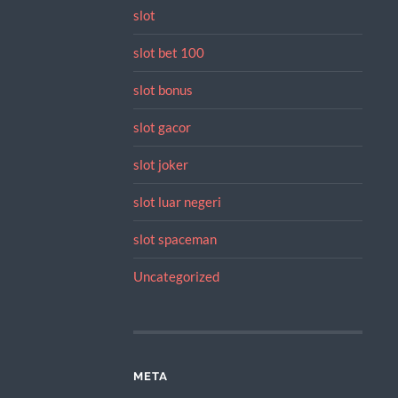
slot
slot bet 100
slot bonus
slot gacor
slot joker
slot luar negeri
slot spaceman
Uncategorized
META