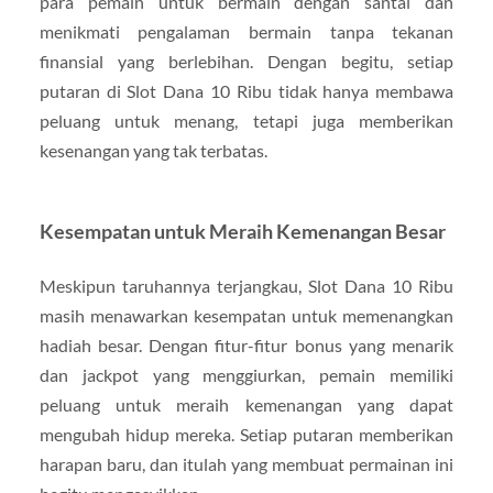
para pemain untuk bermain dengan santai dan
menikmati pengalaman bermain tanpa tekanan
finansial yang berlebihan. Dengan begitu, setiap
putaran di Slot Dana 10 Ribu tidak hanya membawa
peluang untuk menang, tetapi juga memberikan
kesenangan yang tak terbatas.
Kesempatan untuk Meraih Kemenangan Besar
Meskipun taruhannya terjangkau, Slot Dana 10 Ribu
masih menawarkan kesempatan untuk memenangkan
hadiah besar. Dengan fitur-fitur bonus yang menarik
dan jackpot yang menggiurkan, pemain memiliki
peluang untuk meraih kemenangan yang dapat
mengubah hidup mereka. Setiap putaran memberikan
harapan baru, dan itulah yang membuat permainan ini