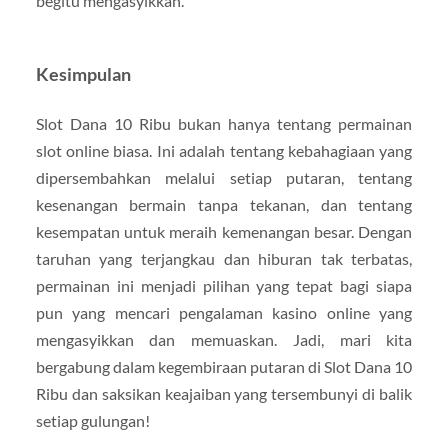
begitu mengasyikkan.
Kesimpulan
Slot Dana 10 Ribu bukan hanya tentang permainan
slot online biasa. Ini adalah tentang kebahagiaan yang
dipersembahkan melalui setiap putaran, tentang
kesenangan bermain tanpa tekanan, dan tentang
kesempatan untuk meraih kemenangan besar. Dengan
taruhan yang terjangkau dan hiburan tak terbatas,
permainan ini menjadi pilihan yang tepat bagi siapa
pun yang mencari pengalaman kasino online yang
mengasyikkan dan memuaskan. Jadi, mari kita
bergabung dalam kegembiraan putaran di Slot Dana 10
Ribu dan saksikan keajaiban yang tersembunyi di balik
setiap gulungan!