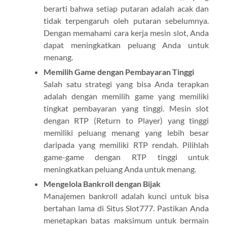
berarti bahwa setiap putaran adalah acak dan
tidak terpengaruh oleh putaran sebelumnya.
Dengan memahami cara kerja mesin slot, Anda
dapat meningkatkan peluang Anda untuk
menang.
Memilih Game dengan Pembayaran Tinggi
Salah satu strategi yang bisa Anda terapkan
adalah dengan memilih game yang memiliki
tingkat pembayaran yang tinggi. Mesin slot
dengan RTP (Return to Player) yang tinggi
memiliki peluang menang yang lebih besar
daripada yang memiliki RTP rendah. Pilihlah
game-game dengan RTP tinggi untuk
meningkatkan peluang Anda untuk menang.
Mengelola Bankroll dengan Bijak
Manajemen bankroll adalah kunci untuk bisa
bertahan lama di Situs Slot777. Pastikan Anda
menetapkan batas maksimum untuk bermain