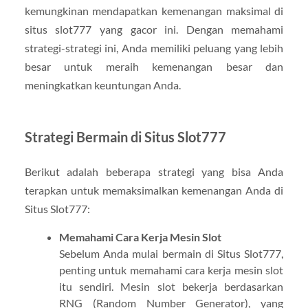
kemungkinan mendapatkan kemenangan maksimal di
situs slot777 yang gacor ini. Dengan memahami
strategi-strategi ini, Anda memiliki peluang yang lebih
besar untuk meraih kemenangan besar dan
meningkatkan keuntungan Anda.
Strategi Bermain di Situs Slot777
Berikut adalah beberapa strategi yang bisa Anda
terapkan untuk memaksimalkan kemenangan Anda di
Situs Slot777:
Memahami Cara Kerja Mesin Slot
Sebelum Anda mulai bermain di Situs Slot777,
penting untuk memahami cara kerja mesin slot
itu sendiri. Mesin slot bekerja berdasarkan
RNG (Random Number Generator), yang