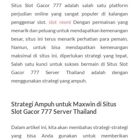
Situs Slot Gacor 777 adalah salah satu platform
perjudian online yang sangat populer di kalangan
penggemar slot.
slot resmi
Dengan permainan yang
menarik dan peluang untuk mendapatkan kemenangan
besar, situs ini terus menarik perhatian para pemain.
Namun, untuk bisa mendapatkan kemenangan
maksimal di situs ini, diperlukan strategi yang tepat.
Salah satu kunci untuk sukses bermain di Situs Slot
Gacor 777 Server Thailand adalah dengan
menggunakan strategi yang ampuh.
Strategi Ampuh untuk Maxwin di Situs
Slot Gacor 777 Server Thailand
Dalam artikel ini, kita akan membahas strategi-strategi
yang bisa Anda gunakan untuk memberikan