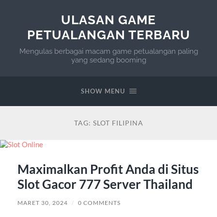
ULASAN GAME
PETUALANGAN TERBARU
Mengulas berbagai macam game petualangan paling
yang sedang booming
SHOW MENU
TAG:
SLOT FILIPINA
Maximalkan Profit Anda di Situs
Slot Gacor 777 Server Thailand
MARET 30, 2024
/
0 COMMENTS