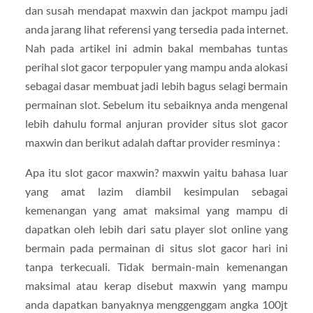
dan susah mendapat maxwin dan jackpot mampu jadi
anda jarang lihat referensi yang tersedia pada internet.
Nah pada artikel ini admin bakal membahas tuntas
perihal slot gacor terpopuler yang mampu anda alokasi
sebagai dasar membuat jadi lebih bagus selagi bermain
permainan slot. Sebelum itu sebaiknya anda mengenal
lebih dahulu formal anjuran provider situs slot gacor
maxwin dan berikut adalah daftar provider resminya :
Apa itu slot gacor maxwin? maxwin yaitu bahasa luar
yang amat lazim diambil kesimpulan sebagai
kemenangan yang amat maksimal yang mampu di
dapatkan oleh lebih dari satu player slot online yang
bermain pada permainan di situs slot gacor hari ini
tanpa terkecuali. Tidak bermain-main kemenangan
maksimal atau kerap disebut maxwin yang mampu
anda dapatkan banyaknya menggenggam angka 100jt