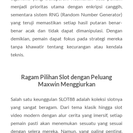
menjadi prioritas utama dengan enkripsi canggih,
sementara sistem RNG (Random Number Generator)
yang teruji memastikan setiap hasil putaran benar-
benar acak dan tidak dapat dimanipulasi. Dengan
demikian, pemain dapat fokus pada strategi mereka
tanpa khawatir tentang kecurangan atau kendala
teknis.
Ragam Pilihan Slot dengan Peluang
Maxwin Menggiurkan
Salah satu keunggulan SLOT88 adalah koleksi slotnya
yang sangat beragam. Dari tema klasik hingga slot
video modern dengan alur cerita yang imersif, setiap
pemain pasti akan menemukan sesuatu yang sesuai
dengan selera mereka. Namun, yang paling penting,