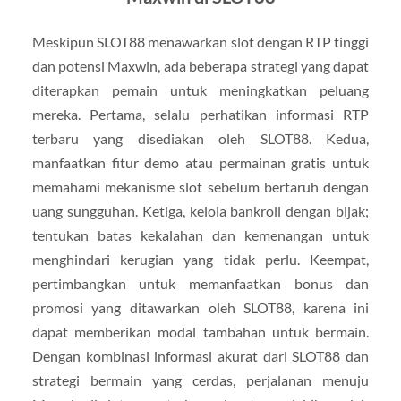
Meskipun SLOT88 menawarkan slot dengan RTP tinggi
dan potensi Maxwin, ada beberapa strategi yang dapat
diterapkan pemain untuk meningkatkan peluang
mereka. Pertama, selalu perhatikan informasi RTP
terbaru yang disediakan oleh SLOT88. Kedua,
manfaatkan fitur demo atau permainan gratis untuk
memahami mekanisme slot sebelum bertaruh dengan
uang sungguhan. Ketiga, kelola bankroll dengan bijak;
tentukan batas kekalahan dan kemenangan untuk
menghindari kerugian yang tidak perlu. Keempat,
pertimbangkan untuk memanfaatkan bonus dan
promosi yang ditawarkan oleh SLOT88, karena ini
dapat memberikan modal tambahan untuk bermain.
Dengan kombinasi informasi akurat dari SLOT88 dan
strategi bermain yang cerdas, perjalanan menuju