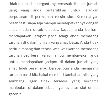
tidak cukup lebih tergantung termasuk di dalam jumlah
uang yang anda pertaruhkan untuk jalankan
perputaran di permainan mesin slot. Kemenangan
besar pasti siapa saja mampu mendapatkannya dengan
amat mudah untuk didapat, kecuali anda berhasil
mendapatkan jackpot pada selagi anda memasang
taruhan di dalam jumlah yang amat besar. Anda tidak
perlu bimbang dan terasa was-was karena memasang
taruhan bet besar yang mampu membawakan anda
untuk mendapatkan jackpot di dalam jumlah yang
amat lebih besar, mau berapa pun anda memasang
taruhan pasti kita bakal memberi tambahan nilai yang
seimbang, agar tidak tersedia yang bernama
manipulasi di dalam sebuah games situs slot online
gacor ini.