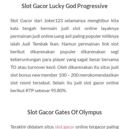
Slot Gacor Lucky God Progressive
Slot Gacor dari Joker123 selamanya menghibur kita
kala tengah bermain judi slot online layaknya
permainan judi online uang asli paling populer miliknya
ialah Judi Tembak Ikan. Namun permainan link slot
berikut dikarenakan populer dikarenakan segi
keberuntungan para player yang sagat besar bersama
TO atau turnover kecil. Oleh dikarenakan itu situs judi
slot bonus new member 100 – 200 merokomendasikan
slot resmi tersebut. Selain itu judi slot gacor online
berikut RTP sebesar 95.80%.
Slot Gacor Gates Of Olympus
Terakhir didalam situs
slot gacor
online tergacor paling