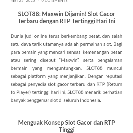
MEI 25, 2025
/
0 COMMENTS
SLOT88: Maxwin Dijamin! Slot Gacor
Terbaru dengan RTP Tertinggi Hari Ini
Dunia judi online terus berkembang pesat, dan salah
satu daya tarik utamanya adalah permainan slot. Bagi
para pemain yang mencari sensasi kemenangan besar,
atau sering disebut “Maxwin”, serta pengalaman
bermain yang menguntungkan, SLOT88 muncul
sebagai platform yang menjanjikan. Dengan reputasi
sebagai penyedia slot gacor terbaru dan RTP (Return
to Player) tertinggi hari ini, SLOT88 menarik perhatian
banyak penggemar slot di seluruh Indonesia.
Menguak Konsep Slot Gacor dan RTP
Tinggi