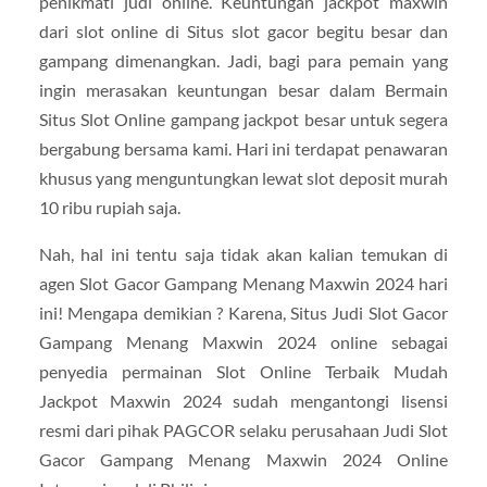
penikmati judi online. Keuntungan jackpot maxwin
dari slot online di Situs slot gacor begitu besar dan
gampang dimenangkan. Jadi, bagi para pemain yang
ingin merasakan keuntungan besar dalam Bermain
Situs Slot Online gampang jackpot besar untuk segera
bergabung bersama kami. Hari ini terdapat penawaran
khusus yang menguntungkan lewat slot deposit murah
10 ribu rupiah saja.
Nah, hal ini tentu saja tidak akan kalian temukan di
agen Slot Gacor Gampang Menang Maxwin 2024 hari
ini! Mengapa demikian ? Karena, Situs Judi Slot Gacor
Gampang Menang Maxwin 2024 online sebagai
penyedia permainan Slot Online Terbaik Mudah
Jackpot Maxwin 2024 sudah mengantongi lisensi
resmi dari pihak PAGCOR selaku perusahaan Judi Slot
Gacor Gampang Menang Maxwin 2024 Online