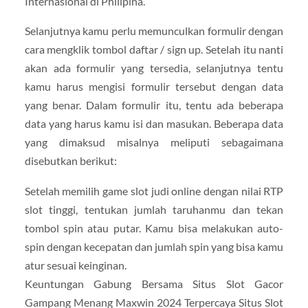
Internasional di Philipina.
Selanjutnya kamu perlu memunculkan formulir dengan
cara mengklik tombol daftar / sign up. Setelah itu nanti
akan ada formulir yang tersedia, selanjutnya tentu
kamu harus mengisi formulir tersebut dengan data
yang benar. Dalam formulir itu, tentu ada beberapa
data yang harus kamu isi dan masukan. Beberapa data
yang dimaksud misalnya meliputi sebagaimana
disebutkan berikut:
Setelah memilih game slot judi online dengan nilai RTP
slot tinggi, tentukan jumlah taruhanmu dan tekan
tombol spin atau putar. Kamu bisa melakukan auto-
spin dengan kecepatan dan jumlah spin yang bisa kamu
atur sesuai keinginan.
Keuntungan Gabung Bersama Situs Slot Gacor
Gampang Menang Maxwin 2024 Terpercaya Situs Slot