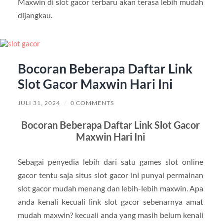
Maxwin di slot gacor terbaru akan terasa lebih mudah
dijangkau.
Bocoran Beberapa Daftar Link
Slot Gacor Maxwin Hari Ini
JULI 31, 2024
/
0 COMMENTS
Bocoran Beberapa Daftar Link Slot Gacor
Maxwin Hari Ini
Sebagai penyedia lebih dari satu games slot online
gacor tentu saja situs slot gacor ini punyai permainan
slot gacor mudah menang dan lebih-lebih maxwin. Apa
anda kenali kecuali link slot gacor sebenarnya amat
mudah maxwin? kecuali anda yang masih belum kenali