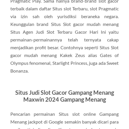
Pragmatic Play. Sama halnya brand-brand slot gacor
terbaik dalam daftar Situs slot Terbaru, slot Pragmatic
via izin sah oleh yurisdiksi beraneka negara.
Keunggulan brand Situs Slot gacor mudah menang
Situs Agen Judi Slot Terbaru Gacor Hari Ini yaitu
permainan-permainannya telah ternyata cakap
menjadikan profit besar. Contohnya seperti Situs Slot
gacor mudah menang Kakek Zeus alias Gates of
Olympus fenomenal, Starlight Princess, juga ada Sweet
Bonanza.
Situs Judi Slot Gacor Gampang Menang
Maxwin 2024 Gampang Menang
Pencarian permainan Situs slot online Gampang
Menang jackpot di Google semakin banyak dicari para