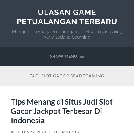
ULASAN GAME
PETUALANGAN TERBARU
Mengulas berbagai macam game petualangan paling
yang sedang booming
SHOW MENU
TAG:
SLOT GACOR SPADEGAMING
Tips Menang di Situs Judi Slot
Gacor Jackpot Terbesar Di
Indonesia
AGUSTUS 29, 2023
/
0 COMMENTS