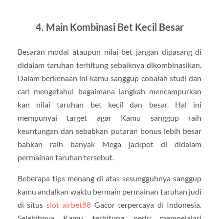
4. Main Kombinasi Bet Kecil Besar
Besaran modal ataupun nilai bet jangan dipasang di
didalam taruhan terhitung sebaiknya dikombinasikan.
Dalam berkenaan ini kamu sanggup cobalah studi dan
cari mengetahui bagaimana langkah mencampurkan
kan nilai taruhan bet kecil dan besar. Hal ini
mempunyai target agar Kamu sanggup raih
keuntungan dan sebabkan putaran bonus lebih besar
bahkan raih banyak Mega jackpot di didalam
permainan taruhan tersebut.
Beberapa tips menang di atas sesungguhnya sanggup
kamu andalkan waktu bermain permainan taruhan judi
di situs
slot airbet88
Gacor terpercaya di Indonesia.
Selebihnya Kamu terhitung perlu mempelajari