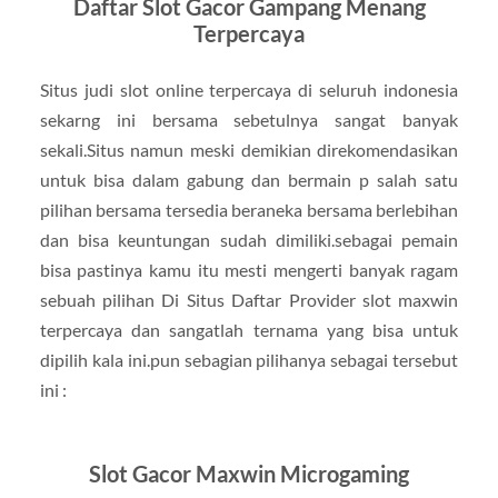
Daftar Slot Gacor Gampang Menang
Terpercaya
Situs judi slot online terpercaya di seluruh indonesia
sekarng ini bersama sebetulnya sangat banyak
sekali.Situs namun meski demikian direkomendasikan
untuk bisa dalam gabung dan bermain p salah satu
pilihan bersama tersedia beraneka bersama berlebihan
dan bisa keuntungan sudah dimiliki.sebagai pemain
bisa pastinya kamu itu mesti mengerti banyak ragam
sebuah pilihan Di Situs Daftar Provider slot maxwin
terpercaya dan sangatlah ternama yang bisa untuk
dipilih kala ini.pun sebagian pilihanya sebagai tersebut
ini :
Slot Gacor Maxwin Microgaming