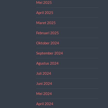
Mei 2025
April 2025
Maret 2025
Februari 2025
Oktober 2024
September 2024
Agustus 2024
Juli 2024
Juni 2024
Mei 2024
April 2024