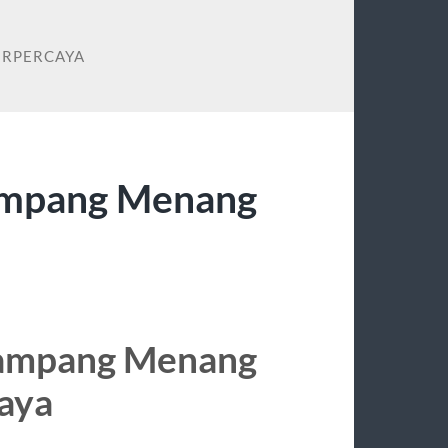
ERPERCAYA
Gampang Menang
Gampang Menang
aya