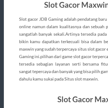
Slot Gacor Maxwi
Slot gacor JDB Gaming adalah pendatang baru 
online namun dalam kualitasnya dan sebuah p
sangatlah banyak sekali.Artinya tersedia pada
bikin kamu dapatkan terkecuali bisa dalam b
maxwin yang sudah terpercaya situs slot gaco
Gaming ini.pilihan dari game slot gacor terper
tersedia sebagian layanan serti bersama fit
sangat tepercaya dan banyak yang bisa pilih ga
dahulu kamu sukai pada Situs slot maxwin.
Slot Gacor M