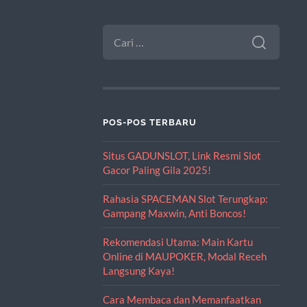
CARI
UNTUK:
POS-POS TERBARU
Situs GADUNSLOT, Link Resmi Slot
Gacor Paling Gila 2025!
Rahasia SPACEMAN Slot Terungkap:
Gampang Maxwin, Anti Boncos!
Rekomendasi Utama: Main Kartu
Online di MAUPOKER, Modal Receh
Langsung Kaya!
Cara Membaca dan Memanfaatkan