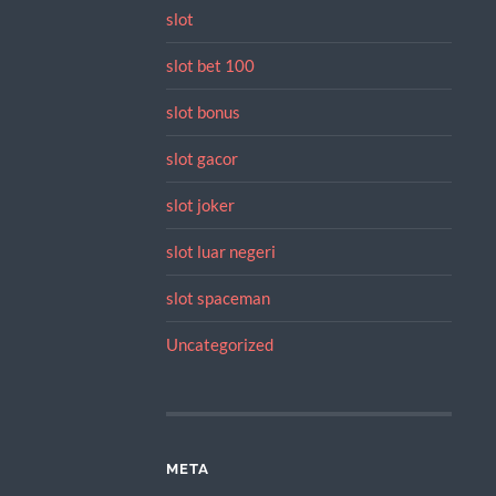
slot
slot bet 100
slot bonus
slot gacor
slot joker
slot luar negeri
slot spaceman
Uncategorized
META