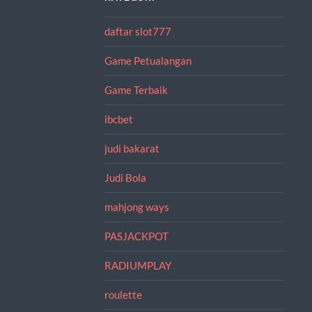
daftar slot777
Game Petualangan
Game Terbaik
ibcbet
judi bakarat
Judi Bola
mahjong ways
PASJACKPOT
RADIUMPLAY
roulette