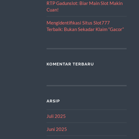
RTP Gadunslot: Biar Main Slot Makin
Cuan!
Mengidentifikasi Situs Slot777
Terbaik: Bukan Sekadar Klaim “Gacor”
KOMENTAR TERBARU
ARSIP
Juli 2025
Juni 2025