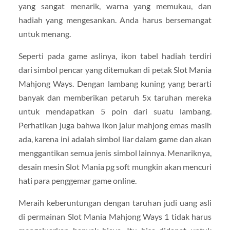
yang sangat menarik, warna yang memukau, dan
hadiah yang mengesankan. Anda harus bersemangat
untuk menang.
Seperti pada game aslinya, ikon tabel hadiah terdiri
dari simbol pencar yang ditemukan di petak Slot Mania
Mahjong Ways. Dengan lambang kuning yang berarti
banyak dan memberikan petaruh 5x taruhan mereka
untuk mendapatkan 5 poin dari suatu lambang.
Perhatikan juga bahwa ikon jalur mahjong emas masih
ada, karena ini adalah simbol liar dalam game dan akan
menggantikan semua jenis simbol lainnya. Menariknya,
desain mesin Slot Mania pg soft mungkin akan mencuri
hati para penggemar game online.
Meraih keberuntungan dengan taruhan judi uang asli
di permainan Slot Mania Mahjong Ways 1 tidak harus