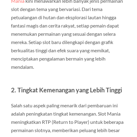
Mania
kini menawarkan lebih banyak jenis permainan
slot dengan tema yang bervariasi. Dari tema
petualangan di hutan dan eksplorasi lautan hingga
fantasi magis dan cerita rakyat, setiap pemain dapat
menemukan permainan yang sesuai dengan selera
mereka. Setiap slot baru dilengkapi dengan grafik
berkualitas tinggi dan efek suara yang memikat,
menciptakan pengalaman bermain yang lebih
mendalam.
2. Tingkat Kemenangan yang Lebih Tinggi
Salah satu aspek paling menarik dari pembaruan ini
adalah peningkatan tingkat kemenangan. Slot Mania
meningkatkan RTP (Return to Player) untuk beberapa
permainan slotnya, memberikan peluang lebih besar