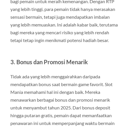
bagi pemain untuk meraih kemenangan. Dengan RTP
yang lebih tinggi, para pemain tidak hanya merasakan
sensasi bermain, tetapi juga mendapatkan imbalan
yang lebih memuaskan. Ini adalah kabar baik, terutama
bagi mereka yang mencari risiko yang lebih rendah
tetapi tetap ingin menikmati potensi hadiah besar.
3. Bonus dan Promosi Menarik
Tidak ada yang lebih menggairahkan daripada
mendapatkan bonus saat bermain game favorit. Slot
Mania memahami hal ini dengan baik. Mereka
menawarkan berbagai bonus dan promosi menarik
untuk menyambut tahun 2025. Dari bonus deposit
hingga putaran gratis, pemain dapat memanfaatkan
penawaran ini untuk memperpanjang waktu bermain