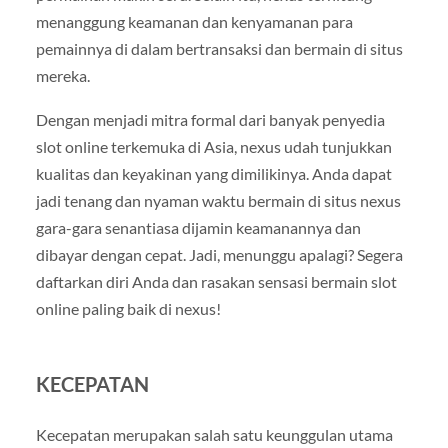
menanggung keamanan dan kenyamanan para
pemainnya di dalam bertransaksi dan bermain di situs
mereka.
Dengan menjadi mitra formal dari banyak penyedia
slot online terkemuka di Asia, nexus udah tunjukkan
kualitas dan keyakinan yang dimilikinya. Anda dapat
jadi tenang dan nyaman waktu bermain di situs nexus
gara-gara senantiasa dijamin keamanannya dan
dibayar dengan cepat. Jadi, menunggu apalagi? Segera
daftarkan diri Anda dan rasakan sensasi bermain slot
online paling baik di nexus!
KECEPATAN
Kecepatan merupakan salah satu keunggulan utama