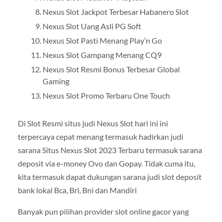
Nexus Slot Jackpot Terbesar Habanero Slot
Nexus Slot Uang Asli PG Soft
Nexus Slot Pasti Menang Play’n Go
Nexus Slot Gampang Menang CQ9
Nexus Slot Resmi Bonus Terbesar Global
Gaming
Nexus Slot Promo Terbaru One Touch
Di Slot Resmi situs judi Nexus Slot hari ini ini
terpercaya cepat menang termasuk hadirkan judi
sarana Situs Nexus Slot 2023 Terbaru termasuk sarana
deposit via e-money Ovo dan Gopay. Tidak cuma itu,
kita termasuk dapat dukungan sarana judi slot deposit
bank lokal Bca, Bri, Bni dan Mandiri
Banyak pun pilihan provider slot online gacor yang