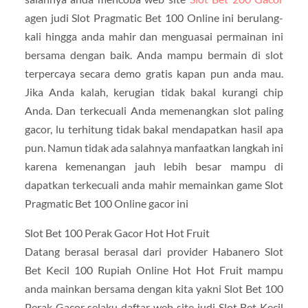
agen judi Slot Pragmatic Bet 100 Online ini berulang-
kali hingga anda mahir dan menguasai permainan ini
bersama dengan baik. Anda mampu bermain di slot
terpercaya secara demo gratis kapan pun anda mau.
Jika Anda kalah, kerugian tidak bakal kurangi chip
Anda. Dan terkecuali Anda memenangkan slot paling
gacor, lu terhitung tidak bakal mendapatkan hasil apa
pun. Namun tidak ada salahnya manfaatkan langkah ini
karena kemenangan jauh lebih besar mampu di
dapatkan terkecuali anda mahir memainkan game Slot
Pragmatic Bet 100 Online gacor ini
Slot Bet 100 Perak Gacor Hot Hot Fruit
Datang berasal berasal dari provider Habanero Slot
Bet Kecil 100 Rupiah Online Hot Hot Fruit mampu
anda mainkan bersama dengan kita yakni Slot Bet 100
Perak Gacor selaku daftar web site judi Slot Bet Kecil