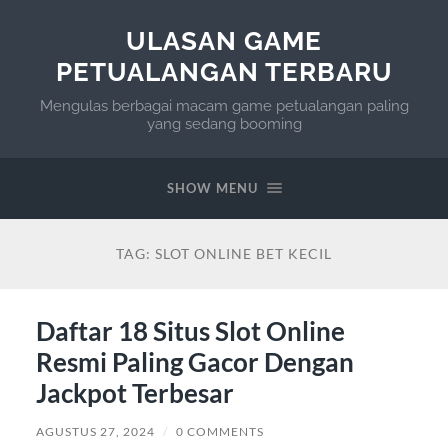
ULASAN GAME
PETUALANGAN TERBARU
Mengulas berbagai macam game petualangan paling
yang sedang booming
SHOW MENU
TAG:
SLOT ONLINE BET KECIL
Daftar 18 Situs Slot Online
Resmi Paling Gacor Dengan
Jackpot Terbesar
AGUSTUS 27, 2024
/
0 COMMENTS