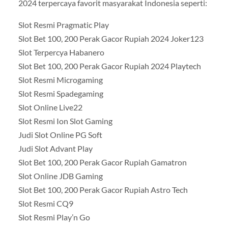
2024 terpercaya favorit masyarakat Indonesia seperti:
Slot Resmi Pragmatic Play
Slot Bet 100, 200 Perak Gacor Rupiah 2024 Joker123
Slot Terpercya Habanero
Slot Bet 100, 200 Perak Gacor Rupiah 2024 Playtech
Slot Resmi Microgaming
Slot Resmi Spadegaming
Slot Online Live22
Slot Resmi Ion Slot Gaming
Judi Slot Online PG Soft
Judi Slot Advant Play
Slot Bet 100, 200 Perak Gacor Rupiah Gamatron
Slot Online JDB Gaming
Slot Bet 100, 200 Perak Gacor Rupiah Astro Tech
Slot Resmi CQ9
Slot Resmi Play’n Go