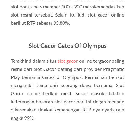
slot bonus new member 100 – 200 merokomendasikan
slot resmi tersebut. Selain itu judi slot gacor online
berikut RTP sebesar 95.80%.
Slot Gacor Gates Of Olympus
Terakhir didalam situs
slot gacor
online tergacor paling
resmi dari Slot Gacor datang dari provider Pragmatic
Play bernama Gates of Olympus. Permainan berikut
mengambil tema dari seorang dewa bernama. Slot
Gacor online berikut mesti sekali masuk didalam
keterangan bocoran slot gacor hari ini ringan menang
dikarenakan tingkat kemenangan RTP nya nyaris raih
angka 99%.