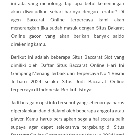
ini ada yang menolong. Tapi apa betul kemenangan
akan diwujudkan sehari-harinya dengan teratur? Di
agen Baccarat Online terpercaya kami akan
menerangkan jika sudah masuk dengan Situs Bakarat
Online gacor yang akan berikan banyak saldo
direkening kamu.
Berikut ini adalah beberapa Situs Baccarat Slot yang
dimiliki oleh Daftar Situs Baccarat Online Hari Ini
Gampang Menang Terbaik dan Terpercaya No 1 Resmi
Terbaru 2024 selaku Situs Judi Baccarat Online
terpercaya di Indonesia. Berikut listnya:
Jadi beragam opsi info tersebut yang sebenarnya harus
dipersiapkan dan didalami oleh beberapa anggota atau
player. Kamu harus persiapkan segala hal secara baik
supaya agar dapat selekasnya tergabung di Situs
Baccarat Online Gampang Menang Maxwin 2024 kami