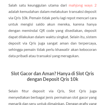
Salah satu keunggulan utama dari
mahjong ways 2
adalah kemudahan dalam melakukan transaksi deposit
via Qris 10k. Pemain tidak perlu lagi repot mencari cara
untuk mengisi saldo akun mereka, karena hanya
dengan memindai QR code yang disediakan, deposit
dapat dilakukan dalam waktu singkat. Selain itu, sistem
deposit via Qris juga sangat aman dan terpercaya,
sehingga pemain tidak perlu khawatir akan kebocoran
data pribadi atau transaksi yang meragukan.
Slot Gacor dan Aman? Hanya di Slot Qris
dengan Deposit Qris 10k
Selain fitur deposit via Qris, Slot Qris juga
menyediakan berbagai jenis permainan slot gacor yang
menarik dan seru untuk dimainkan. Dengan grafis yang