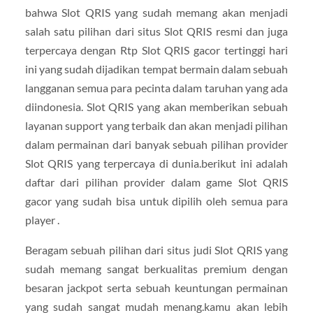
bahwa Slot QRIS yang sudah memang akan menjadi
salah satu pilihan dari situs Slot QRIS resmi dan juga
terpercaya dengan Rtp Slot QRIS gacor tertinggi hari
ini yang sudah dijadikan tempat bermain dalam sebuah
langganan semua para pecinta dalam taruhan yang ada
diindonesia. Slot QRIS yang akan memberikan sebuah
layanan support yang terbaik dan akan menjadi pilihan
dalam permainan dari banyak sebuah pilihan provider
Slot QRIS yang terpercaya di dunia.berikut ini adalah
daftar dari pilihan provider dalam game Slot QRIS
gacor yang sudah bisa untuk dipilih oleh semua para
player .
Beragam sebuah pilihan dari situs judi Slot QRIS yang
sudah memang sangat berkualitas premium dengan
besaran jackpot serta sebuah keuntungan permainan
yang sudah sangat mudah menang.kamu akan lebih