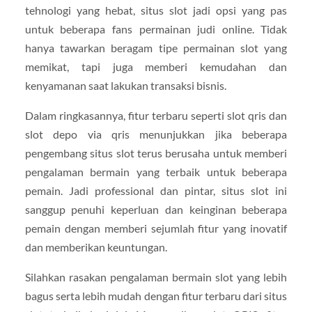
tehnologi yang hebat, situs slot jadi opsi yang pas
untuk beberapa fans permainan judi online. Tidak
hanya tawarkan beragam tipe permainan slot yang
memikat, tapi juga memberi kemudahan dan
kenyamanan saat lakukan transaksi bisnis.
Dalam ringkasannya, fitur terbaru seperti slot qris dan
slot depo via qris menunjukkan jika beberapa
pengembang situs slot terus berusaha untuk memberi
pengalaman bermain yang terbaik untuk beberapa
pemain. Jadi professional dan pintar, situs slot ini
sanggup penuhi keperluan dan keinginan beberapa
pemain dengan memberi sejumlah fitur yang inovatif
dan memberikan keuntungan.
Silahkan rasakan pengalaman bermain slot yang lebih
bagus serta lebih mudah dengan fitur terbaru dari situs