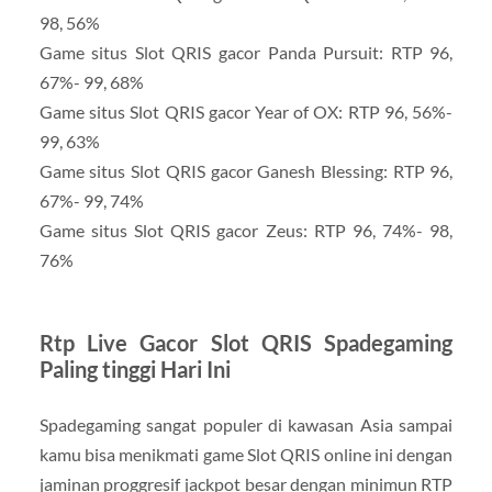
98, 56%
Game situs Slot QRIS gacor Panda Pursuit: RTP 96,
67%- 99, 68%
Game situs Slot QRIS gacor Year of OX: RTP 96, 56%-
99, 63%
Game situs Slot QRIS gacor Ganesh Blessing: RTP 96,
67%- 99, 74%
Game situs Slot QRIS gacor Zeus: RTP 96, 74%- 98,
76%
Rtp Live Gacor Slot QRIS Spadegaming
Paling tinggi Hari Ini
Spadegaming sangat populer di kawasan Asia sampai
kamu bisa menikmati game Slot QRIS online ini dengan
jaminan proggresif jackpot besar dengan minimun RTP