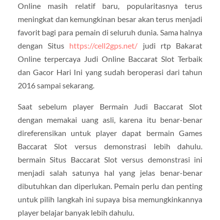
Online masih relatif baru, popularitasnya terus
meningkat dan kemungkinan besar akan terus menjadi
favorit bagi para pemain di seluruh dunia. Sama halnya
dengan Situs
https://cell2gps.net/
judi rtp Bakarat
Online terpercaya Judi Online Baccarat Slot Terbaik
dan Gacor Hari Ini yang sudah beroperasi dari tahun
2016 sampai sekarang.
Saat sebelum player Bermain Judi Baccarat Slot
dengan memakai uang asli, karena itu benar-benar
direferensikan untuk player dapat bermain Games
Baccarat Slot versus demonstrasi lebih dahulu.
bermain Situs Baccarat Slot versus demonstrasi ini
menjadi salah satunya hal yang jelas benar-benar
dibutuhkan dan diperlukan. Pemain perlu dan penting
untuk pilih langkah ini supaya bisa memungkinkannya
player belajar banyak lebih dahulu.