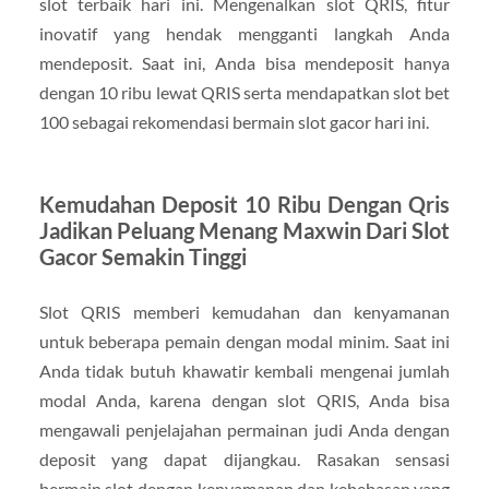
slot terbaik hari ini. Mengenalkan slot QRIS, fitur
inovatif yang hendak mengganti langkah Anda
mendeposit. Saat ini, Anda bisa mendeposit hanya
dengan 10 ribu lewat QRIS serta mendapatkan slot bet
100 sebagai rekomendasi bermain slot gacor hari ini.
Kemudahan Deposit 10 Ribu Dengan Qris
Jadikan Peluang Menang Maxwin Dari Slot
Gacor Semakin Tinggi
Slot QRIS memberi kemudahan dan kenyamanan
untuk beberapa pemain dengan modal minim. Saat ini
Anda tidak butuh khawatir kembali mengenai jumlah
modal Anda, karena dengan slot QRIS, Anda bisa
mengawali penjelajahan permainan judi Anda dengan
deposit yang dapat dijangkau. Rasakan sensasi
bermain slot dengan kenyamanan dan kebebasan yang