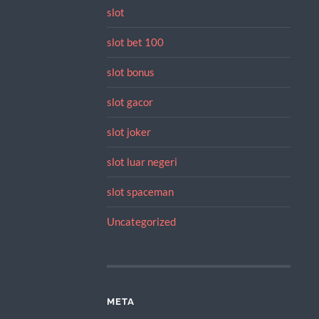
slot
slot bet 100
slot bonus
slot gacor
slot joker
slot luar negeri
slot spaceman
Uncategorized
META