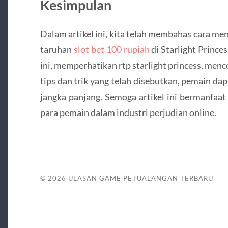
Kesimpulan
Dalam artikel ini, kita telah membahas cara me
taruhan
slot bet 100 rupiah
di Starlight Prince
ini, memperhatikan rtp starlight princess, men
tips dan trik yang telah disebutkan, pemain d
jangka panjang. Semoga artikel ini bermanfa
para pemain dalam industri perjudian online.
© 2026
ULASAN GAME PETUALANGAN TERBARU