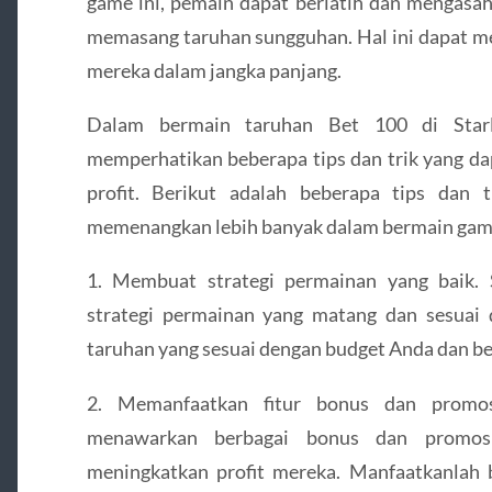
game ini, pemain dapat berlatih dan mengasa
memasang taruhan sungguhan. Hal ini dapat m
mereka dalam jangka panjang.
Dalam bermain taruhan Bet 100 di Starli
memperhatikan beberapa tips dan trik yang 
profit. Berikut adalah beberapa tips dan
memenangkan lebih banyak dalam bermain game
1. Membuat strategi permainan yang baik.
strategi permainan yang matang dan sesuai 
taruhan yang sesuai dengan budget Anda dan be
2. Memanfaatkan fitur bonus dan promosi
menawarkan berbagai bonus dan promo
meningkatkan profit mereka. Manfaatkanlah