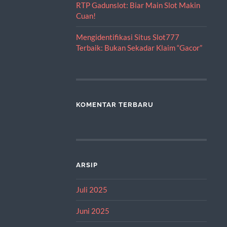
RTP Gadunslot: Biar Main Slot Makin
Cuan!
Mengidentifikasi Situs Slot777
Terbaik: Bukan Sekadar Klaim “Gacor”
KOMENTAR TERBARU
ARSIP
Juli 2025
Juni 2025