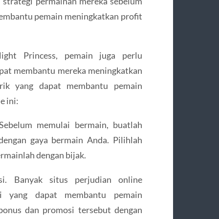
h strategi permainan mereka sebelum
embantu pemain meningkatkan profit
ght Princess, pemain juga perlu
dapat membantu mereka meningkatkan
 trik yang dapat membantu pemain
 ini:
 Sebelum memulai bermain, buatlah
dengan gaya bermain Anda. Pilihlah
rmainlah dengan bijak.
. Banyak situs perjudian online
si yang dapat membantu pemain
 bonus dan promosi tersebut dengan