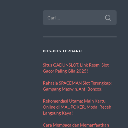
CARI
UNTUK:
POS-POS TERBARU
Situs GADUNSLOT, Link Resmi Slot
Gacor Paling Gila 2025!
Rahasia SPACEMAN Slot Terungkap:
Gampang Maxwin, Anti Boncos!
Rekomendasi Utama: Main Kartu
Online di MAUPOKER, Modal Receh
Langsung Kaya!
Cara Membaca dan Memanfaatkan