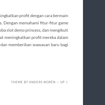
ningkatkan profit dengan cara bermain
ss. Dengan memahami fitur-fitur game
coba slot demo princess, dan mengikuti
apat meningkatkan profit mereka dalam
at dan memberikan wawasan baru bagi
THEME BY
ANDERS NORÉN
—
UP ↑