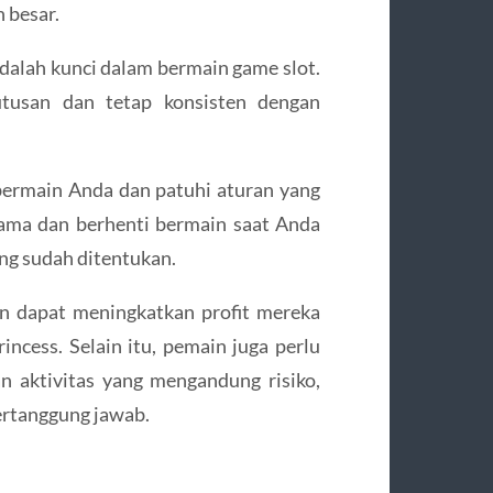
 besar.
adalah kunci dalam bermain game slot.
tusan dan tetap konsisten dengan
ermain Anda dan patuhi aturan yang
lama dan berhenti bermain saat Anda
ng sudah ditentukan.
in dapat meningkatkan profit mereka
incess. Selain itu, pemain juga perlu
aktivitas yang mengandung risiko,
ertanggung jawab.