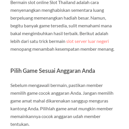
Bermain slot online Slot Thailand adalah cara
menyenangkan menghabiskan sementara luang
berpeluang memenangkan hadiah besar. Namun,
begitu banyak game tersedia, sulit memahami mana
bakal mengimbuhkan hasil terbaik. Berikut adalah
lebih dari satu trick bermain
slot server luar negeri
menopang menambah kesempatan member menang.
Pilih Game Sesuai Anggaran Anda
Sebelum mengawali bermain, pastikan member
memilih game cocok anggaran Anda. Jangan memilih
game amat mahal dikarenakan sanggup menguras
kantong Anda. Pilihlah game amat mungkin member
memainkannya cocok anggaran udah member
tentukan.