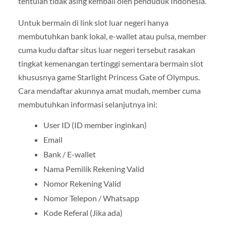
tentulah tidak asing kembali oleh penduduk Indonesia.
Untuk bermain di link slot luar negeri hanya
membutuhkan bank lokal, e-wallet atau pulsa, member
cuma kudu daftar situs luar negeri tersebut rasakan
tingkat kemenangan tertinggi sementara bermain slot
khususnya game Starlight Princess Gate of Olympus.
Cara mendaftar akunnya amat mudah, member cuma
membutuhkan informasi selanjutnya ini:
User ID (ID member inginkan)
Email
Bank / E-wallet
Nama Pemilik Rekening Valid
Nomor Rekening Valid
Nomor Telepon / Whatsapp
Kode Referal (Jika ada)