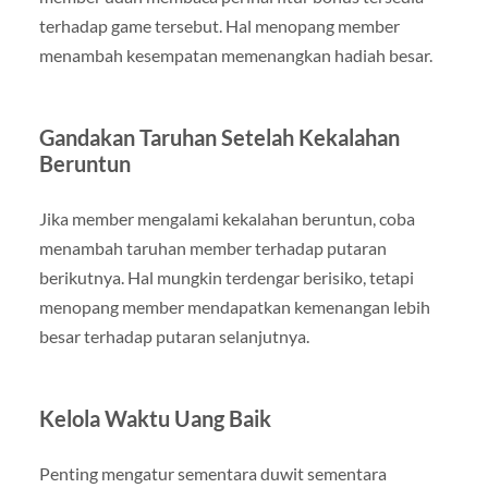
terhadap game tersebut. Hal menopang member
menambah kesempatan memenangkan hadiah besar.
Gandakan Taruhan Setelah Kekalahan
Beruntun
Jika member mengalami kekalahan beruntun, coba
menambah taruhan member terhadap putaran
berikutnya. Hal mungkin terdengar berisiko, tetapi
menopang member mendapatkan kemenangan lebih
besar terhadap putaran selanjutnya.
Kelola Waktu Uang Baik
Penting mengatur sementara duwit sementara