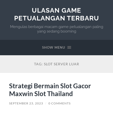
ULASAN GAME
PETUALANGAN TERBARU
Mengulas berbagai macam game petualangan paling
yang sedang booming
SHOW MENU
TAG:
SLOT SERVER LUAR
Strategi Bermain Slot Gacor
Maxwin Slot Thailand
SEPTEMBER 23, 2023
/
0 COMMENTS