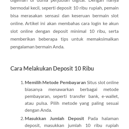
bermodal kecil, seperti deposit 10 ribu rupiah, pemain
bisa merasakan sensasi dan keseruan bermain slot
online. Artikel ini akan membahas cara login ke akun
slot online dengan deposit minimal 10 ribu, serta
memberikan beberapa tips untuk memaksimalkan
pengalaman bermain Anda.
Cara Melakukan Deposit 10 Ribu
Memilih Metode Pembayaran
Situs slot online
biasanya menawarkan berbagai metode
pembayaran, seperti transfer bank, e-wallet,
atau pulsa. Pilih metode yang paling sesuai
dengan Anda.
Masukkan Jumlah Deposit
Pada halaman
deposit, masukkan jumlah 10 ribu rupiah