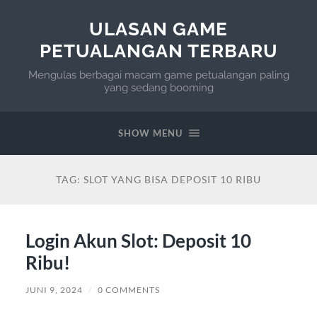
ULASAN GAME
PETUALANGAN TERBARU
Mengulas berbagai macam game petualangan paling
yang sedang booming
SHOW MENU
TAG:
SLOT YANG BISA DEPOSIT 10 RIBU
Login Akun Slot: Deposit 10
Ribu!
JUNI 9, 2024
/
0 COMMENTS