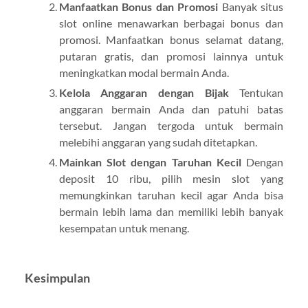
Manfaatkan Bonus dan Promosi
Banyak situs
slot online menawarkan berbagai bonus dan
promosi. Manfaatkan bonus selamat datang,
putaran gratis, dan promosi lainnya untuk
meningkatkan modal bermain Anda.
Kelola Anggaran dengan Bijak
Tentukan
anggaran bermain Anda dan patuhi batas
tersebut. Jangan tergoda untuk bermain
melebihi anggaran yang sudah ditetapkan.
Mainkan Slot dengan Taruhan Kecil
Dengan
deposit 10 ribu, pilih mesin slot yang
memungkinkan taruhan kecil agar Anda bisa
bermain lebih lama dan memiliki lebih banyak
kesempatan untuk menang.
Kesimpulan