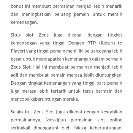
bonus ini membuat permainan menjadi lebih menarik
dan meningkatkan peluang pemain untuk meraih
kemenangan.
Situs slot Zeus juga dikenal dengan tingkat
kemenangan yang tinggi. Dengan RTP (Return to
Player) yang tinggi, pemain memiliki peluang yang lebih
besar untuk mendapatkan kemenangan dalam bermain
Zeus Slot. Hal ini membuat permainan menjadi lebih
adil dan membuat pemain merasa lebih diuntungkan.
Dengan tingkat kemenangan yang tinggi, para pemain
juga merasa lebih tertarik untuk terus bermain dan
mencoba keberuntungan mereka.
Selain itu, Zeus Slot juga dikenal dengan kestabilan
permainannya. Meskipun permainan slot online
seringkali dipengaruhi oleh faktor keberuntungan,