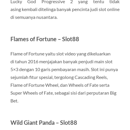
Lucky God Progressive 2 yang tentu tidak
asing kembali ditelinga banyak pencinta judi slot online
di semuanya nusantara.
Flames of Fortune – Slot88
Flame of Fortune yaitu slot video yang dikeluarkan
di tahun 2016 menjajakan banyak penjudi main slot
5×3 dengan 10 garis pembayaran masih. Slot ini punya
sejumlah fitur spesial, tergolong Cascading Reels,
Flame of Fortune Wheel, dan Wheels of Fate serta
Super Wheels of Fate, sebagai sisi dari perputaran Big
Bet.
Wild Giant Panda – Slot88