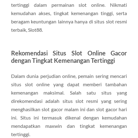
tertinggi dalam permainan slot online. Nikmati
kemudahan akses, tingkat kemenangan tinggi, serta
beragam keuntungan lainnya hanya di situs slot resmi
terbaik, Slot88.
Rekomendasi Situs Slot Online Gacor
dengan Tingkat Kemenangan Tertinggi
Dalam dunia perjudian online, pemain sering mencari
situs slot online yang dapat memberi tambahan
kemenangan maksimal. Salah satu situs yang
direkomendasi adalah situs slot resmi yang sering
menghasilkan slot gacor malam ini dan slot gacor hari
ini. Situs ini termasuk dikenal dengan kemudahan
mendapatkan maxwin dan tingkat kemenangan
tertinggi.