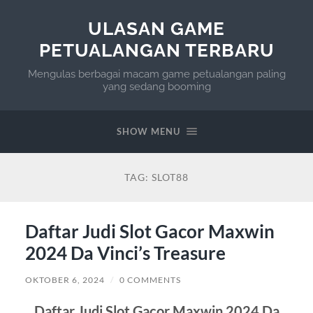
ULASAN GAME
PETUALANGAN TERBARU
Mengulas berbagai macam game petualangan paling
yang sedang booming
SHOW MENU
TAG:
SLOT88
Daftar Judi Slot Gacor Maxwin
2024 Da Vinci’s Treasure
OKTOBER 6, 2024
/
0 COMMENTS
Daftar Judi Slot Gacor Maxwin 2024 Da