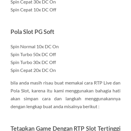
Spin Cepat 30x DC On
Spin Cepat 10x DC Off
Pola Slot PG Soft
Spin Normal 10x DC On
Spin Turbo 50x DC Off
Spin Turbo 30x DC Off
Spin Cepat 20x DC On
bila anda masih risau buat memakai cara RTP Live dan
Pola Slot, karena itu kami menggunakan bahagia hati
akan simpan cara dan langkah menggunakannya
dengan lengkap buat anda misalnya berikut :
Tetapkan Game Dengan RTP Slot Tertinggi