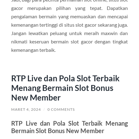
gacor merupakan pilihan yang tepat. Dapatkan
pengalaman bermain yang memuaskan dan mencapai
kemenangan tertinggi di situs slot gacor sekarang juga.
Jangan lewatkan peluang untuk meraih maxwin dan
nikmati keseruan bermain slot gacor dengan tingkat
kemenangan terbaik.
RTP Live dan Pola Slot Terbaik
Menang Bermain Slot Bonus
New Member
MARET 4, 2024
/
0 COMMENTS
RTP Live dan Pola Slot Terbaik Menang
Bermain Slot Bonus New Member