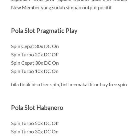
New Member yang sudah simpan output positif :
Pola Slot Pragmatic Play
Spin Cepat 30x DC On
Spin Turbo 20x DC Off
Spin Cepat 30x DC On
Spin Turbo 10x DC On
bila tidak bisa free spin, beli memakai fitur buy free spin
Pola Slot Habanero
Spin Turbo 50x DC Off
Spin Turbo 30x DC On