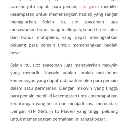
ratusan juta rupiah, para pemain
slot gacor
memiliki
kesempatan untuk memenangkan hadiah yang sangat
menggiurkan. Selain itu, slot spaceman juga
menawarkan bonus yang melimpah, seperti free spins
dan bonus multipliers, yang dapat meningkatkan
peluang para pemain untuk memenangkan hadiah
besar.
Selain itu, slot spaceman juga menawarkan maxwin
yang menarik. Maxwin adalah jumlah maksimum
kemenangan yang dapat didapatkan oleh para pemain
dalam satu permainan. Dengan maxwin yang tinggi,
para pemain memiliki kesempatan untuk mendapatkan
keuntungan yang besar dan menjadi kaya mendadak.
Dengan RTP (Return to Player) yang tinggi, peluang
untuk memenangkan permainan ini sangat besar.