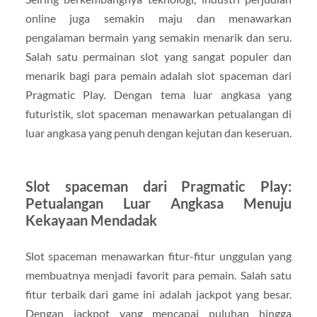
online juga semakin maju dan menawarkan
pengalaman bermain yang semakin menarik dan seru.
Salah satu permainan slot yang sangat populer dan
menarik bagi para pemain adalah slot spaceman dari
Pragmatic Play. Dengan tema luar angkasa yang
futuristik, slot spaceman menawarkan petualangan di
luar angkasa yang penuh dengan kejutan dan keseruan.
Slot spaceman dari Pragmatic Play:
Petualangan Luar Angkasa Menuju
Kekayaan Mendadak
Slot spaceman menawarkan fitur-fitur unggulan yang
membuatnya menjadi favorit para pemain. Salah satu
fitur terbaik dari game ini adalah jackpot yang besar.
Dengan jackpot yang mencapai puluhan hingga