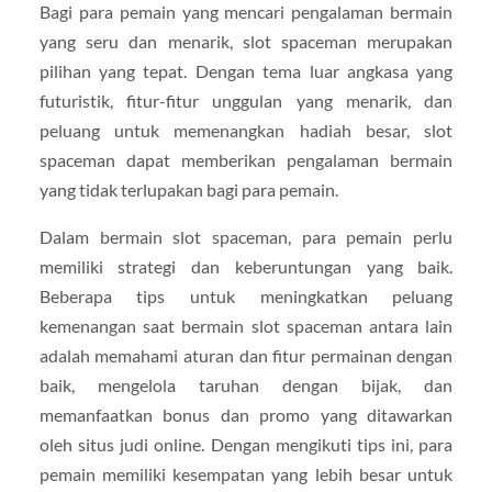
Bagi para pemain yang mencari pengalaman bermain
yang seru dan menarik, slot spaceman merupakan
pilihan yang tepat. Dengan tema luar angkasa yang
futuristik, fitur-fitur unggulan yang menarik, dan
peluang untuk memenangkan hadiah besar, slot
spaceman dapat memberikan pengalaman bermain
yang tidak terlupakan bagi para pemain.
Dalam bermain slot spaceman, para pemain perlu
memiliki strategi dan keberuntungan yang baik.
Beberapa tips untuk meningkatkan peluang
kemenangan saat bermain slot spaceman antara lain
adalah memahami aturan dan fitur permainan dengan
baik, mengelola taruhan dengan bijak, dan
memanfaatkan bonus dan promo yang ditawarkan
oleh situs judi online. Dengan mengikuti tips ini, para
pemain memiliki kesempatan yang lebih besar untuk