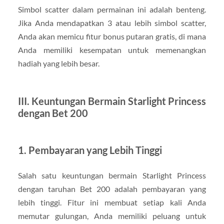
Simbol scatter dalam permainan ini adalah benteng.
Jika Anda mendapatkan 3 atau lebih simbol scatter,
Anda akan memicu fitur bonus putaran gratis, di mana
Anda memiliki kesempatan untuk memenangkan
hadiah yang lebih besar.
III. Keuntungan Bermain Starlight Princess
dengan Bet 200
1. Pembayaran yang Lebih Tinggi
Salah satu keuntungan bermain Starlight Princess
dengan taruhan Bet 200 adalah pembayaran yang
lebih tinggi. Fitur ini membuat setiap kali Anda
memutar gulungan, Anda memiliki peluang untuk