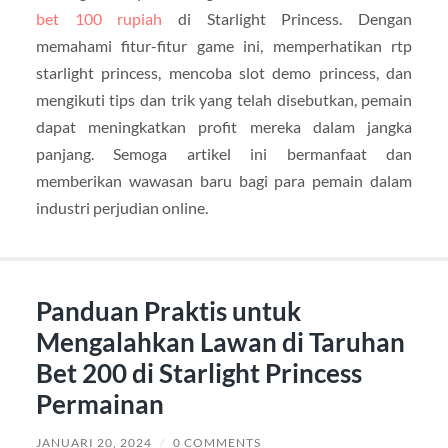
bet 100 rupiah
di Starlight Princess. Dengan
memahami fitur-fitur game ini, memperhatikan rtp
starlight princess, mencoba slot demo princess, dan
mengikuti tips dan trik yang telah disebutkan, pemain
dapat meningkatkan profit mereka dalam jangka
panjang. Semoga artikel ini bermanfaat dan
memberikan wawasan baru bagi para pemain dalam
industri perjudian online.
Panduan Praktis untuk
Mengalahkan Lawan di Taruhan
Bet 200 di Starlight Princess
Permainan
JANUARI 20, 2024
/
0 COMMENTS