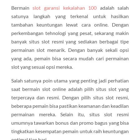
Bermain
slot garansi kekalahan 100
adalah salah
satunya langkah yang terkenal untuk hasilkan
tambahan keuntungan lewat cara online. Dengan
perkembangan tehnologi yang pesat, sekarang makin
banyak situs slot resmi yang sediakan berbagai tipe
permainan slot menarik. Dengan banyak sekali opsi
yang ada, pemain bisa secara mudah cari permainan
slot yang sesuai opsi mereka.
Salah satunya poin utama yang penting jadi perhatian
saat bermain slot online adalah pilih situs slot yang
terpercaya dan resmi. Dengan pilih situs slot resmi,
beberapa pemain bisa pastikan keamanan dan keadilan
permainan mereka. Selain itu, situs slot resmi
umumnya tawarkan bonus dan promo bagus yang bisa
tingkatkan kesempatan pemain untuk raih keuntungan
optimal tiap hari.