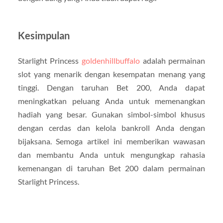
Kesimpulan
Starlight Princess
goldenhillbuffalo
adalah permainan
slot yang menarik dengan kesempatan menang yang
tinggi. Dengan taruhan Bet 200, Anda dapat
meningkatkan peluang Anda untuk memenangkan
hadiah yang besar. Gunakan simbol-simbol khusus
dengan cerdas dan kelola bankroll Anda dengan
bijaksana. Semoga artikel ini memberikan wawasan
dan membantu Anda untuk mengungkap rahasia
kemenangan di taruhan Bet 200 dalam permainan
Starlight Princess.