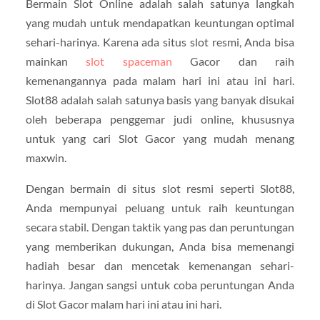
Bermain Slot Online adalah salah satunya langkah
yang mudah untuk mendapatkan keuntungan optimal
sehari-harinya. Karena ada situs slot resmi, Anda bisa
mainkan
slot spaceman
Gacor dan raih
kemenangannya pada malam hari ini atau ini hari.
Slot88 adalah salah satunya basis yang banyak disukai
oleh beberapa penggemar judi online, khususnya
untuk yang cari Slot Gacor yang mudah menang
maxwin.
Dengan bermain di situs slot resmi seperti Slot88,
Anda mempunyai peluang untuk raih keuntungan
secara stabil. Dengan taktik yang pas dan peruntungan
yang memberikan dukungan, Anda bisa memenangi
hadiah besar dan mencetak kemenangan sehari-
harinya. Jangan sangsi untuk coba peruntungan Anda
di Slot Gacor malam hari ini atau ini hari.