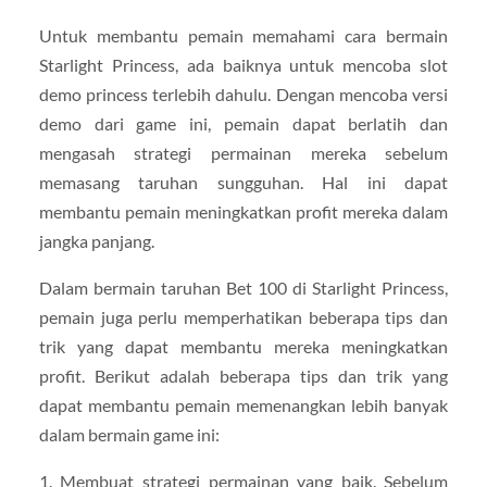
Untuk membantu pemain memahami cara bermain
Starlight Princess, ada baiknya untuk mencoba slot
demo princess terlebih dahulu. Dengan mencoba versi
demo dari game ini, pemain dapat berlatih dan
mengasah strategi permainan mereka sebelum
memasang taruhan sungguhan. Hal ini dapat
membantu pemain meningkatkan profit mereka dalam
jangka panjang.
Dalam bermain taruhan Bet 100 di Starlight Princess,
pemain juga perlu memperhatikan beberapa tips dan
trik yang dapat membantu mereka meningkatkan
profit. Berikut adalah beberapa tips dan trik yang
dapat membantu pemain memenangkan lebih banyak
dalam bermain game ini:
1. Membuat strategi permainan yang baik. Sebelum