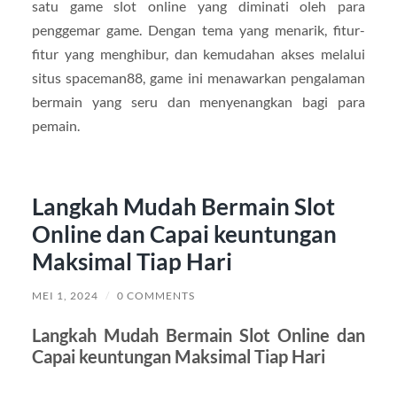
satu game slot online yang diminati oleh para
penggemar game. Dengan tema yang menarik, fitur-
fitur yang menghibur, dan kemudahan akses melalui
situs spaceman88, game ini menawarkan pengalaman
bermain yang seru dan menyenangkan bagi para
pemain.
Langkah Mudah Bermain Slot
Online dan Capai keuntungan
Maksimal Tiap Hari
MEI 1, 2024
/
0 COMMENTS
Langkah Mudah Bermain Slot Online dan
Capai keuntungan Maksimal Tiap Hari