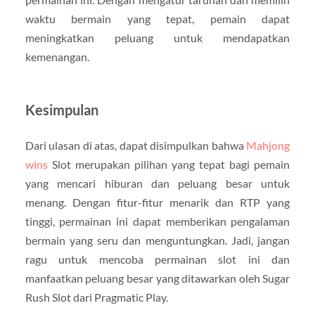
waktu bermain yang tepat, pemain dapat
meningkatkan peluang untuk mendapatkan
kemenangan.
Kesimpulan
Dari ulasan di atas, dapat disimpulkan bahwa
Mahjong
wins
Slot merupakan pilihan yang tepat bagi pemain
yang mencari hiburan dan peluang besar untuk
menang. Dengan fitur-fitur menarik dan RTP yang
tinggi, permainan ini dapat memberikan pengalaman
bermain yang seru dan menguntungkan. Jadi, jangan
ragu untuk mencoba permainan slot ini dan
manfaatkan peluang besar yang ditawarkan oleh Sugar
Rush Slot dari Pragmatic Play.