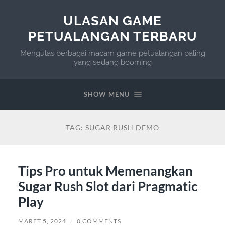
ULASAN GAME
PETUALANGAN TERBARU
Mengulas berbagai macam game petualangan paling
yang sedang booming
SHOW MENU
TAG:
SUGAR RUSH DEMO
Tips Pro untuk Memenangkan
Sugar Rush Slot dari Pragmatic
Play
MARET 5, 2024
/
0 COMMENTS