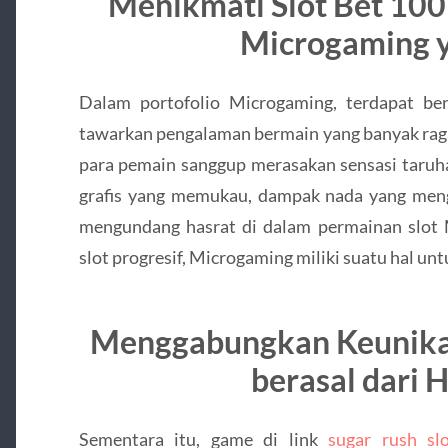
Menikmati Slot Bet 100
Microgaming 
Dalam portofolio Microgaming, terdapat b
tawarkan pengalaman bermain yang banyak raga
para pemain sanggup merasakan sensasi taruh
grafis yang memukau, dampak nada yang menga
mengundang hasrat di dalam permainan slot M
slot progresif, Microgaming miliki suatu hal un
Menggabungkan Keunika
berasal dari 
Sementara itu, game di link
sugar rush sl