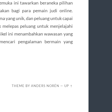
emuka ini tawarkan beraneka pilihan
kan bagi para pemain judi online.
a yang unik, dan peluang untuk capai
k melepas peluang untuk menjelajahi
rtikel ini menambahkan wawasan yang
g mencari pengalaman bermain yang
THEME BY
ANDERS NORÉN
—
UP ↑