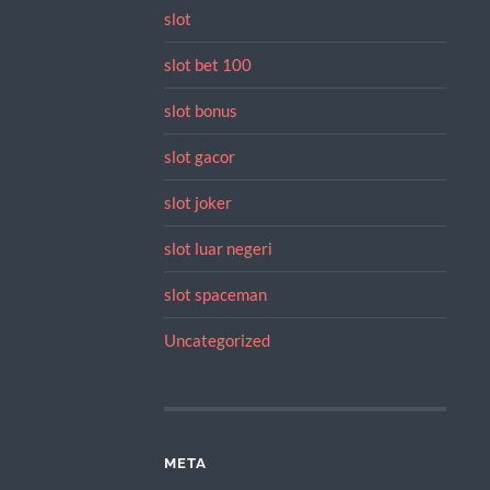
slot
slot bet 100
slot bonus
slot gacor
slot joker
slot luar negeri
slot spaceman
Uncategorized
META