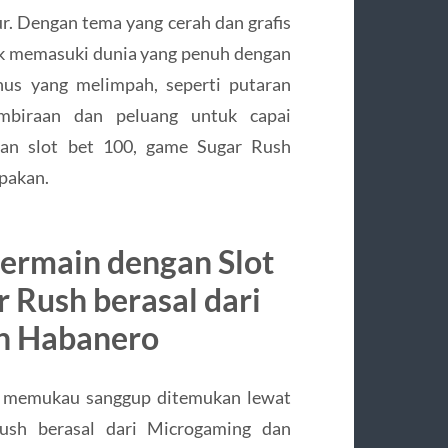
. Dengan tema yang cerah dan grafis
k memasuki dunia yang penuh dengan
onus yang melimpah, seperti putaran
mbiraan dan peluang untuk capai
gan slot bet 100, game Sugar Rush
pakan.
ermain dengan Slot
 Rush berasal dari
n Habanero
g memukau sanggup ditemukan lewat
ush berasal dari Microgaming dan