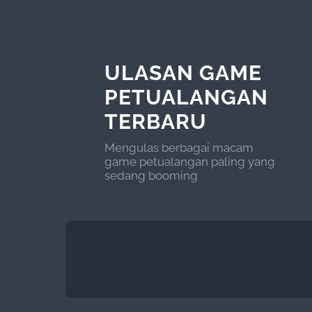
ULASAN GAME
PETUALANGAN
TERBARU
Mengulas berbagai macam
game petualangan paling yang
sedang booming