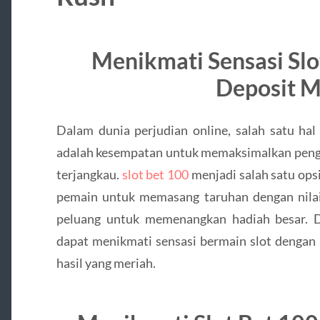
Menikmati Sensasi Slo
Deposit 
Dalam dunia perjudian online, salah satu hal
adalah kesempatan untuk memaksimalkan peng
terjangkau.
slot bet 100
menjadi salah satu op
pemain untuk memasang taruhan dengan nila
peluang untuk memenangkan hadiah besar. 
dapat menikmati sensasi bermain slot dengan 
hasil yang meriah.