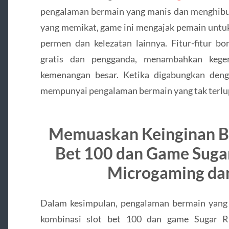
pengalaman bermain yang manis dan menghibur
yang memikat, game ini mengajak pemain untu
permen dan kelezatan lainnya. Fitur-fitur b
gratis dan pengganda, menambahkan kege
kemenangan besar. Ketika digabungkan den
mempunyai pengalaman bermain yang tak terlu
Memuaskan Keinginan B
Bet 100 dan Game Sugar
Microgaming da
Dalam kesimpulan, pengalaman bermain yan
kombinasi slot bet 100 dan game Sugar R