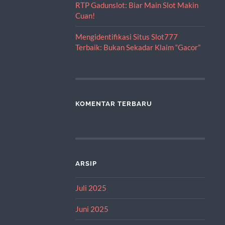
RTP Gadunslot: Biar Main Slot Makin
Cuan!
Mengidentifikasi Situs Slot777
Terbaik: Bukan Sekadar Klaim “Gacor”
KOMENTAR TERBARU
ARSIP
Juli 2025
Juni 2025